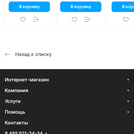
В корзину
В корзину
В кор
Назад к списку
Интернет-магазин
Компания
Услуги
Помощь
Контакты
8 495 921-34-34