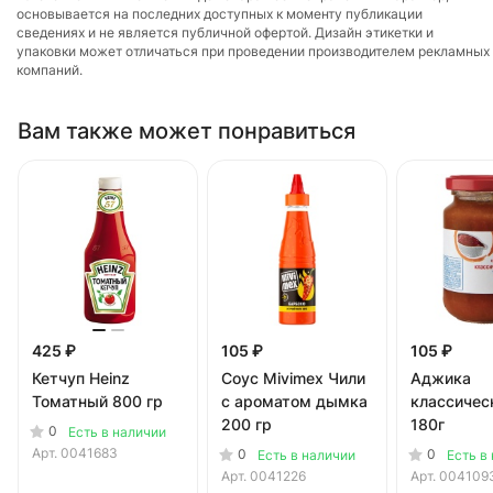
основывается на последних доступных к моменту публикации
сведениях и не является публичной офертой. Дизайн этикетки и
упаковки может отличаться при проведении производителем рекламных
компаний.
Вам также может понравиться
425 ₽
105 ₽
105 ₽
Кетчуп Heinz
Соус Mivimex Чили
Аджика
Томатный 800 гр
с ароматом дымка
классичес
200 гр
180г
0
Есть в наличии
Арт.
0041683
0
0
Есть в наличии
Есть в
Арт.
0041226
Арт.
004109