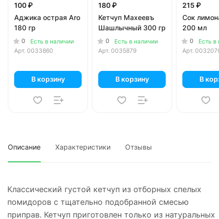
100 ₽
180 ₽
215 ₽
Аджика острая Aro
Кетчуп Махеевъ
Сок лимон
180 гр
Шашлычный 300 гр
200 мл
0
0
0
Есть в наличии
Есть в наличии
Есть в
Арт.
0033860
Арт.
0035879
Арт.
003207
В корзину
В корзину
В кор
Описание
Характеристики
Отзывы
Классический густой кетчуп из отборных спелых
помидоров с тщательно подобранной смесью
приправ. Кетчуп приготовлен только из натуральных