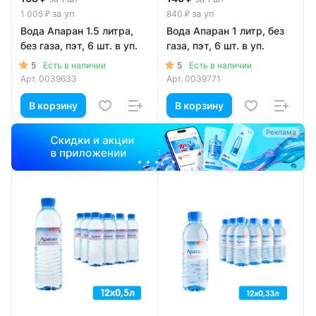
за уп
за уп
1 005 ₽
840 ₽
Вода Апаран 1.5 литра,
Вода Апаран 1 литр, без
без газа, пэт, 6 шт. в уп.
газа, пэт, 6 шт. в уп.
5
5
Есть в наличии
Есть в наличии
Арт.
0039633
Арт.
0039771
В корзину
В корзину
ма
Реклама