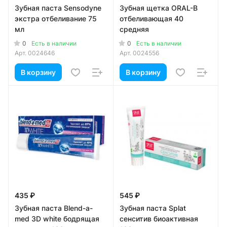
Зубная паста Sensodyne
Зубная щетка ORAL-B
экстра отбеливание 75
отбеливающая 40
мл
средняя
0
0
Есть в наличии
Есть в наличии
Арт.
0024646
Арт.
0024556
В корзину
В корзину
435 ₽
545 ₽
Зубная паста Blend-a-
Зубная паста Splat
med 3D white бодрящая
сенситив биоактивная