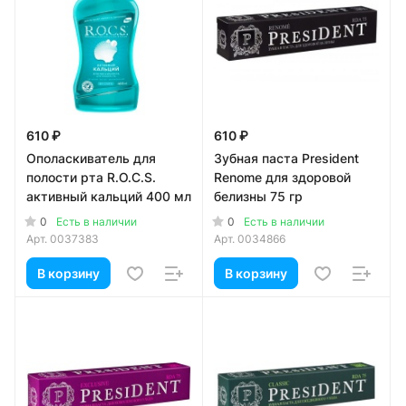
610 ₽
610 ₽
Ополаскиватель для
Зубная паста President
полости рта R.O.C.S.
Renome для здоровой
активный кальций 400 мл
белизны 75 гр
0
0
Есть в наличии
Есть в наличии
Арт.
0037383
Арт.
0034866
В корзину
В корзину