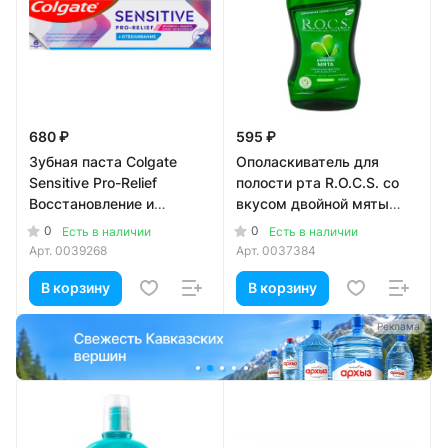
680 ₽
595 ₽
Зубная паста Colgate
Ополаскиватель для
Sensitive Pro-Relief
полости рта R.O.C.S. со
Восстановление и
вкусом двойной мяты
Контроль 75 мл
400 мл
0
0
Есть в наличии
Есть в наличии
Арт.
0039268
Арт.
0037384
В корзину
В корзину
а
Реклама