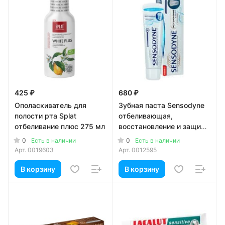
425 ₽
680 ₽
Ополаскиватель для
Зубная паста Sensodyne
полости рта Splat
отбеливающая,
отбеливание плюс 275 мл
восстановление и защита
75мл (1шт)
0
0
Есть в наличии
Есть в наличии
Арт.
0019603
Арт.
0012595
В корзину
В корзину