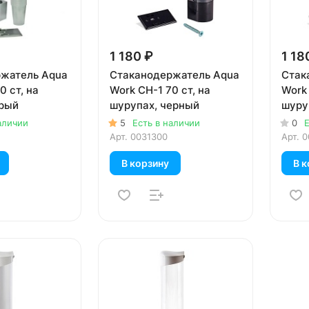
1 180 ₽
1 18
жатель Aqua
Стаканодержатель Aqua
Стак
0 ст, на
Work CH-1 70 ст, на
Work 
ерый
шурупах, черный
шуру
аличии
5
Есть в наличии
0
Е
Арт.
0031300
Арт.
0
В корзину
В к