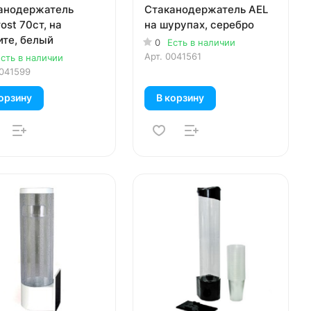
анодержатель
Стаканодержатель AEL
ost 70ст, на
на шурупах, серебро
ите, белый
0
Есть в наличии
Арт.
0041561
сть в наличии
041599
орзину
В корзину