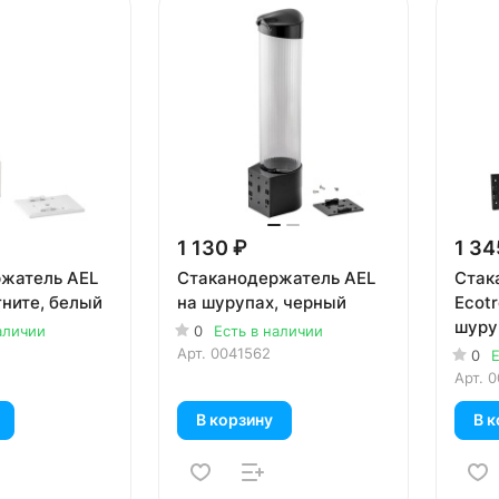
1 130 ₽
1 34
жатель AEL
Стаканодержатель AEL
Стак
гните, белый
на шурупах, черный
Ecotr
шуру
аличии
0
Есть в наличии
Арт.
0041562
0
Е
Арт.
0
В корзину
В к