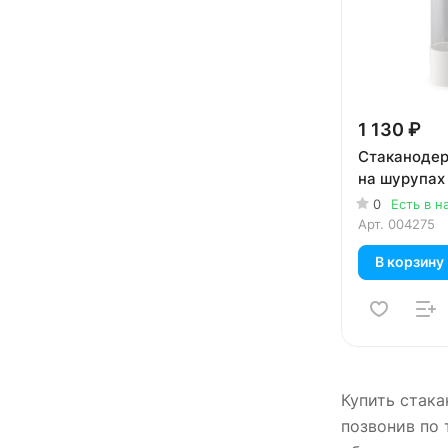
1 130 ₽
Стаканодер
на шурупах
0
Есть в н
Арт.
004275
В корзину
Купить стака
позвонив по 