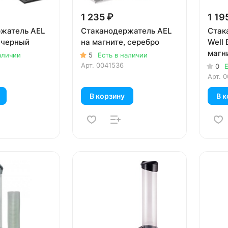
1 235 ₽
1 19
жатель AEL
Стаканодержатель AEL
Стак
, черный
на магните, серебро
Well 
магн
аличии
5
Есть в наличии
Арт.
0041536
0
Е
Арт.
0
В корзину
В к