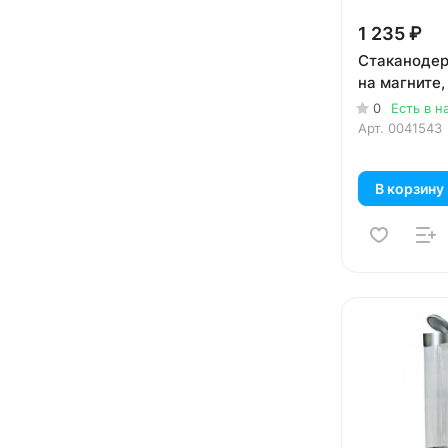
1 235 ₽
Стаканодер
на магните
0
Есть в н
Арт.
0041543
В корзину