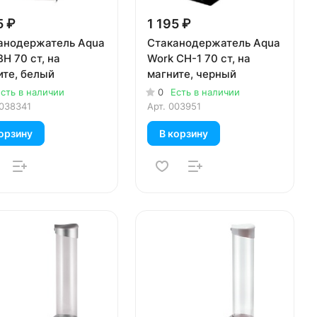
5 ₽
1 195 ₽
анодержатель Aqua
Стаканодержатель Aqua
BH 70 ст, на
Work CH-1 70 ст, на
ите, белый
магните, черный
сть в наличии
0
Есть в наличии
038341
Арт.
003951
орзину
В корзину