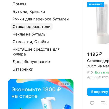
Помпы
НОВИНКА
Бутыли, Крышки
Ручки для переноса бутылей
Стаканодержатели
Чехлы на бутыль
Стеллажи, Стойки
Чистящие средства для
1 195 ₽
кулера
Стаканодер
Доп. оборудование
70ст, на ма
Батарейки
0
Есть в н
Арт.
0045032
Реклама
В корзину