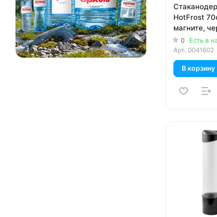
Стаканоде
HotFrost 70
магните, ч
0
Есть в н
Арт.
0041602
В корзину