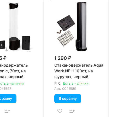
5 ₽
1 290 ₽
анодержатель
Стаканодержатель Aqua
onic, 70ст, на
Work NF-1 100ст, на
пах, черный
шурупах, черный
сть в наличии
0
Есть в наличии
041597
Арт.
0041589
орзину
В корзину