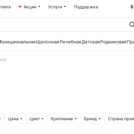
8
плата
Акции
Услуги
Поддержка
Функциональная
Щелочная
Лечебная
Детская
Родниковая
Пр
ели
Цена
Цвет
Крепление
Бренд
Страна прои