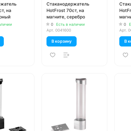
ржатель
Стаканодержатель
Стак
ст, на
HotFrost 70ст, на
HotFr
ерный
магните, серебро
магн
аличии
0
Есть в наличии
0
Е
Арт.
0041600
Арт.
0
В корзину
В к