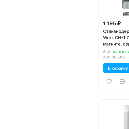
1 195 ₽
Стаканодер
Work CH-1 7
магните, с
0
Есть в н
Арт.
003950
В корзину