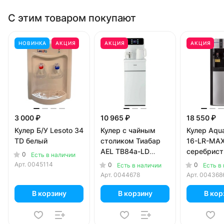
С этим товаром покупают
НОВИНКА
АКЦИЯ
АКЦИЯ
АКЦИЯ
3 000 ₽
10 965 ₽
18 550 ₽
Кулер Б/У Lesoto 34
Кулер с чайным
Кулер Aqu
TD белый
столиком Тиабар
16-LR-MA
AEL TB84a-LD
серебрист
0
Есть в наличии
белый (шкафчик 3
черный
Арт.
0045114
0
0
Есть в наличии
Есть в
литра)
Арт.
0044678
Арт.
004368
В корзину
В корзину
В кор