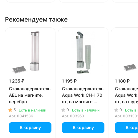
Рекомендуем также
1 235 ₽
1 195 ₽
1 180 ₽
Стаканодержатель
Стаканодержатель
Стаканод
AEL на магните,
Aqua Work CH-1 70
Aqua Work
серебро
ст, на магните,
ст, на шур
серый
серый
5
0
0
Есть в наличии
Есть в наличии
Есть в
Арт.
0041536
Арт.
003950
Арт.
003130
В корзину
В корзину
В кор