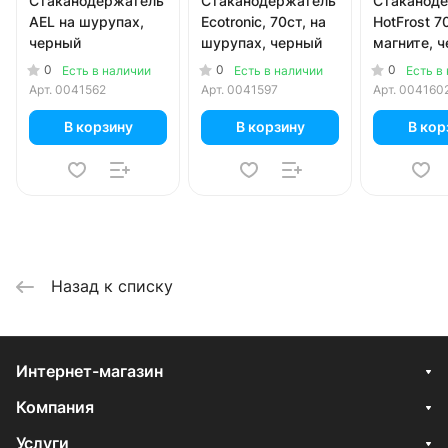
Стаканодержатель
Стаканодержатель
Стаканод
AEL на шурупах,
Ecotronic, 70ст, на
HotFrost 7
черный
шурупах, черный
магните, 
0
0
0
Есть в наличии
Есть в наличии
Есть в
Арт.
0041562
Арт.
0041597
Арт.
004160
В корзину
В корзину
В кор
Назад к списку
Интернет-магазин
Компания
Услуги