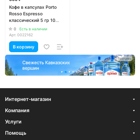
Кофе в капсулах Porto
Rosso Espresso
классический 5 гр 10
капсул
0
Есть в наличии
Арт.
0022162
В корзину
а
Реклама
Интернет-магазин
Компания
Услуги
Помощь