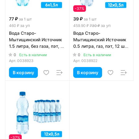
-37%
77 ₽
39 ₽
за 1 шт
за 1 шт
за уп
за уп
460 ₽
459.90 ₽
730 ₽
Вода Старо-
Вода Старо-
Мытищинский Источник
Мытищинский Источник
1.5 литра, без газа, пэт, 6
0.5 литра, газ, пэт, 12 шт.
шт. в уп.
в уп.
0
0
Есть в наличии
Есть в наличии
Арт.
0038923
Арт.
0038922
В корзину
В корзину
-37%