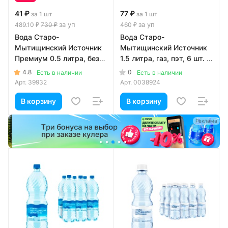
41 ₽
77 ₽
за 1 шт
за 1 шт
за уп
за уп
489.10 ₽
730 ₽
460 ₽
Вода Старо-
Вода Старо-
Мытищинский Источник
Мытищинский Источник
Премиум 0.5 литра, без
1.5 литра, газ, пэт, 6 шт. в
газа, пэт, 12 шт. в уп.
уп.
4.8
0
Есть в наличии
Есть в наличии
Арт.
39932
Арт.
0038924
В корзину
В корзину
а
Реклама