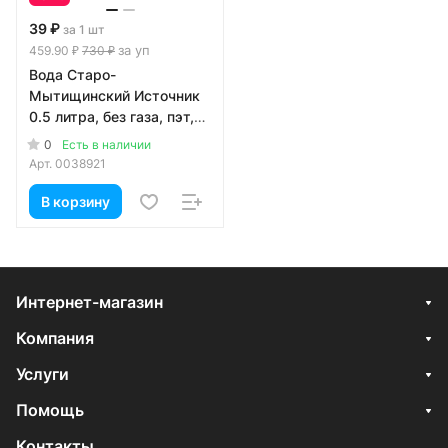
39 ₽
за 1 шт
за уп
459.90 ₽
730 ₽
Вода Старо-
Мытищинский Источник
0.5 литра, без газа, пэт,
12 шт. в уп.
0
Есть в наличии
Арт.
0038921
В корзину
Интернет-магазин
Компания
Услуги
Помощь
Контакты