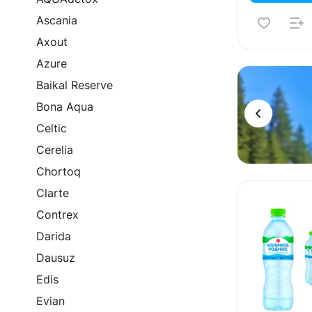
Ascania
Axout
Azure
Реклама
Baikal Reserve
Bona Aqua
Celtic
Cerelia
Chortoq
Clarte
Contrex
Darida
Dausuz
Edis
Evian