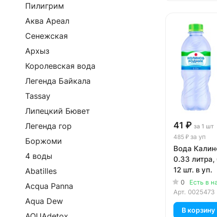
Пилигрим
Аква Ареал
Сенежская
Архыз
Королевская вода
Легенда Байкала
Tassay
Липецкий Бювет
41 ₽
Легенда гор
за 1 шт
за уп
485 ₽
Боржоми
Вода Калин
4 воды
0.33 литра, 
12 шт. в уп.
Abatilles
0
Есть в н
Acqua Panna
Арт.
0025473
Aqua Dew
В корзину
AQUAdetox