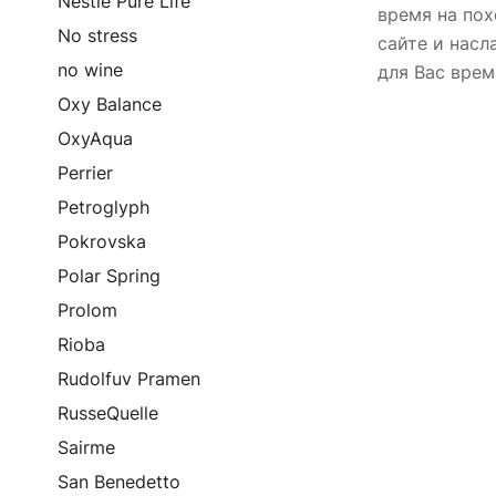
Nestle Pure Life
время на пох
No stress
сайте и насл
no wine
для Вас врем
Oxy Balance
OxyAqua
Perrier
Petroglyph
Pokrovska
Polar Spring
Prolom
Rioba
Rudolfuv Pramen
RusseQuelle
Sairme
San Benedetto