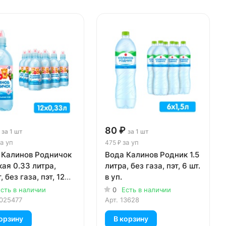
80 ₽
за 1 шт
за 1 шт
а уп
за уп
475 ₽
 Калинов Родничок
Вода Калинов Родник 1.5
ая 0.33 литра,
литра, без газа, пэт, 6 шт.
, без газа, пэт, 12
в уп.
уп.
сть в наличии
0
Есть в наличии
025477
Арт.
13628
орзину
В корзину