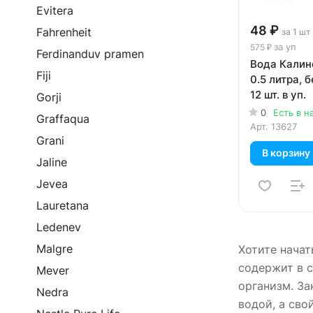
Evitera
48 ₽
Fahrenheit
за 1 шт
за уп
575 ₽
Ferdinanduv pramen
Вода Калин
Fiji
0.5 литра, б
12 шт. в уп.
Gorji
0
Есть в н
Graffaqua
Арт.
13627
Grani
В корзину
Jaline
Jevea
Lauretana
Ledenev
Malgre
Хотите начат
содержит в с
Mever
организм. За
Nedra
водой, а сво