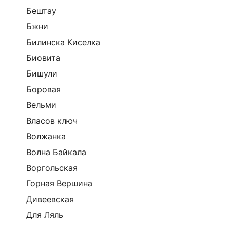
Бештау
Бжни
Билинска Киселка
Биовита
Бишули
Боровая
Вельми
Власов ключ
Волжанка
Волна Байкала
Воргольская
Горная Вершина
Дивеевская
Для Ляль