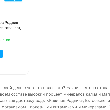
ов Родник
ез газа, пэт,
аличии
ь свой день с чего-то полезного? Начните его со стак
воём составе высокий процент минералов калия и магн
казывая доставку воды «Калинов Родник», Вы обеспечи
й организмом – полезными витаминами и минералами. О