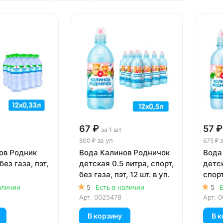
67 ₽
57 ₽
за 1 шт
за уп
з
800 ₽
675 ₽
ов Родник
Вода Калинов Родничок
Вода
без газа, пэт,
детская 0.5 литра, спорт,
детск
без газа, пэт, 12 шт. в уп.
спорт
шт. в 
аличии
5
Есть в наличии
5
Е
Арт.
0025478
Арт.
0
В корзину
В к