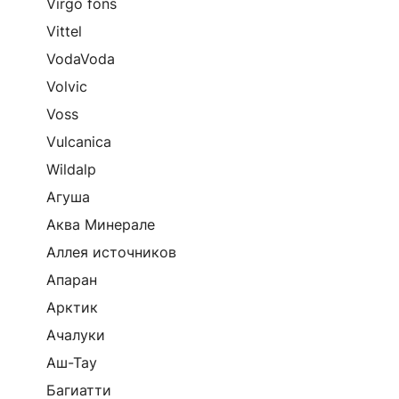
Virgo fons
Vittel
VodaVoda
Volvic
Voss
Vulcanica
Wildalp
Агуша
Аква Минерале
Аллея источников
Апаран
Арктик
Ачалуки
Аш-Тау
Багиатти