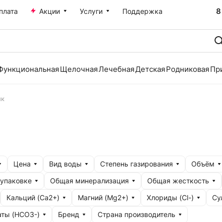
8
плата
Акции
Услуги
Поддержка
Функциональная
Щелочная
Лечебная
Детская
Родниковая
Пр
ик
Цена
Вид воды
Степень газирования
Объём
 упаковке
Общая минерализация
Общая жесткость
Кальций (Ca2+)
Магний (Mg2+)
Хлориды (Cl-)
Су
аты (HCO3-)
Бренд
Страна производитель