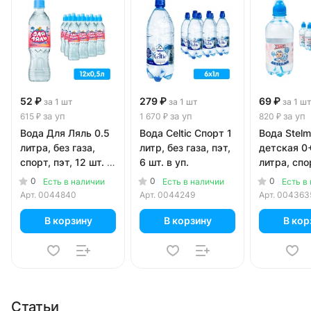
52 ₽
279 ₽
69 ₽
за 1 шт
за 1 шт
за 1 ш
за уп
за уп
за уп
615 ₽
1 670 ₽
820 ₽
Вода Для Ляль 0.5
Вода Celtic Спорт 1
Вода Stel
литра, без газа,
литр, без газа, пэт,
детская 0+
спорт, пэт, 12 шт. в
6 шт. в уп.
литра, спо
уп.
газа, 12 шт
0
0
0
Есть в наличии
Есть в наличии
Есть в
Арт.
0044840
Арт.
0044249
Арт.
004363
В корзину
В корзину
В кор
Статьи