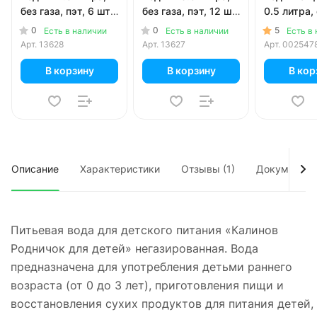
без газа, пэт, 6 шт.
без газа, пэт, 12 шт.
0.5 литра,
в уп.
в уп.
без газа, п
0
0
5
Есть в наличии
Есть в наличии
Есть в
в уп.
Арт.
13628
Арт.
13627
Арт.
002547
В корзину
В корзину
В кор
Описание
Характеристики
Отзывы (1)
Документы
Питьевая вода для детского питания «Калинов
Родничок для детей» негазированная. Вода
предназначена для употребления детьми раннего
возраста (от 0 до 3 лет), приготовления пищи и
восстановления сухих продуктов для питания детей,