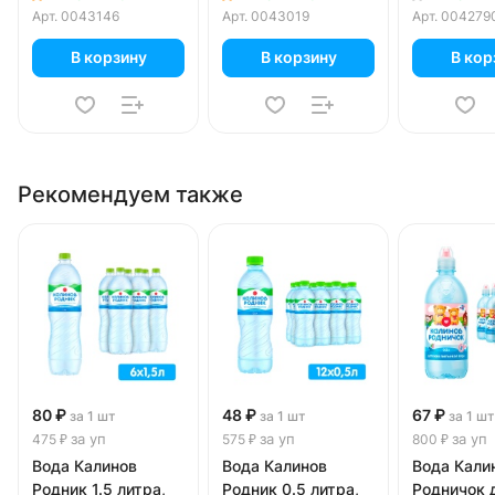
Арт.
0043146
Арт.
0043019
Арт.
004279
В корзину
В корзину
В кор
Рекомендуем также
80 ₽
48 ₽
67 ₽
за 1 шт
за 1 шт
за 1 шт
за уп
за уп
за уп
475 ₽
575 ₽
800 ₽
Вода Калинов
Вода Калинов
Вода Кали
Родник 1.5 литра,
Родник 0.5 литра,
Родничок 