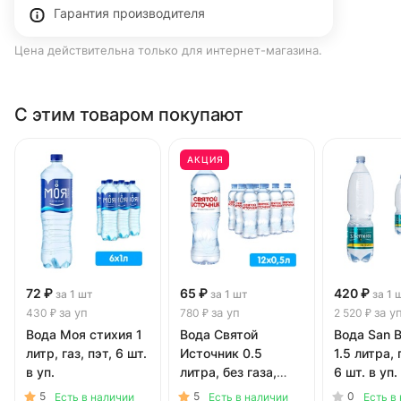
Гарантия производителя
Цена действительна только для интернет-магазина.
С этим товаром покупают
АКЦИЯ
72 ₽
65 ₽
420 ₽
за 1 шт
за 1 шт
за 1 
за уп
за уп
за у
430 ₽
780 ₽
2 520 ₽
Вода Моя стихия 1
Вода Святой
Вода San B
литр, газ, пэт, 6 шт.
Источник 0.5
1.5 литра, 
в уп.
литра, без газа,
6 шт. в уп.
пэт, 12 шт. в уп.
5
5
0
Есть в наличии
Есть в наличии
Есть в