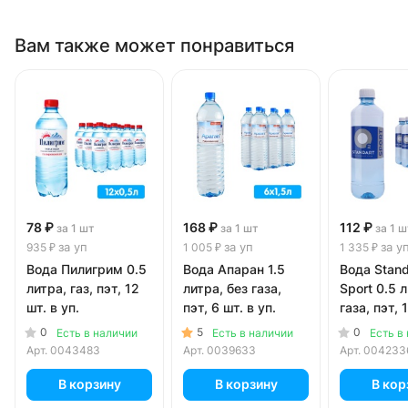
Вам также может понравиться
78 ₽
168 ₽
112 ₽
за 1 шт
за 1 шт
за 1 ш
за уп
за уп
за у
935 ₽
1 005 ₽
1 335 ₽
Вода Пилигрим 0.5
Вода Апаран 1.5
Вода Stand
литра, газ, пэт, 12
литра, без газа,
Sport 0.5 
шт. в уп.
пэт, 6 шт. в уп.
газа, пэт, 
уп.
0
5
0
Есть в наличии
Есть в наличии
Есть в
Арт.
0043483
Арт.
0039633
Арт.
004233
В корзину
В корзину
В кор