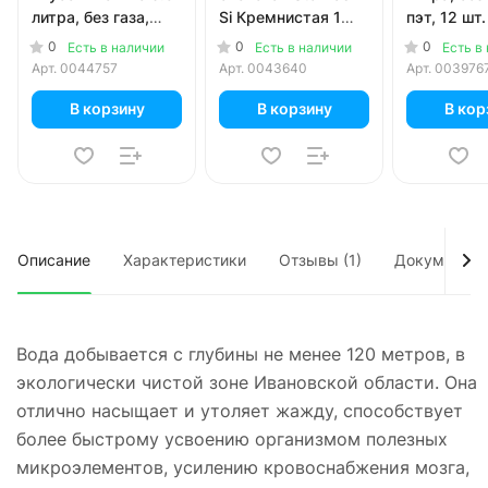
литра, без газа,
Si Кремнистая 1
пэт, 12 шт.
пэт, 12 шт. в уп.
литр, газ, пэт, 6 шт.
0
0
0
Есть в наличии
Есть в наличии
Есть в
в уп.
Арт.
0044757
Арт.
0043640
Арт.
003976
В корзину
В корзину
В кор
Описание
Характеристики
Отзывы (1)
Документы
Вода добывается с глубины не менее 120 метров, в
экологически чистой зоне Ивановской области. Она
отлично насыщает и утоляет жажду, способствует
более быстрому усвоению организмом полезных
микроэлементов, усилению кровоснабжения мозга,