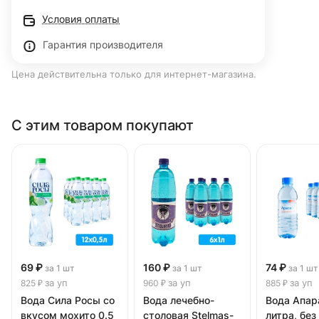
Условия оплаты
Гарантия производителя
Цена действительна только для интернет-магазина.
С этим товаром покупают
69 ₽
160 ₽
74 ₽
за 1 шт
за 1 шт
за 1 шт
за уп
за уп
за уп
825 ₽
960 ₽
885 ₽
Вода Сила Росы со
Вода лечебно-
Вода Апар
вкусом мохито 0.5
столовая Stelmas-
литра, без 