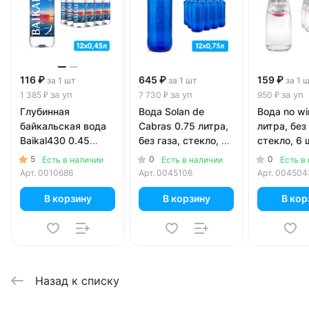
116 ₽
645 ₽
159 ₽
за 1 шт
за 1 шт
за 1 
за уп
за уп
за уп
1 385 ₽
7 730 ₽
950 ₽
Глубинная
Вода Solan de
Вода no wi
байкальская вода
Cabras 0.75 литра,
литра, без 
Baikal430 0.45
без газа, стекло, 12
стекло, 6 ш
литра, без газа,
шт. в уп.
5
0
0
Есть в наличии
Есть в наличии
Есть в
пэт, 12 шт. в уп.
Арт.
0010686
Арт.
0045106
Арт.
004504
В корзину
В корзину
В кор
Назад к списку