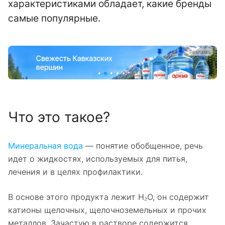
характеристиками обладает, какие бренды
самые популярные.
а
Реклама
Что это такое?
Минеральная вода
— понятие обобщенное, речь
идет о жидкостях, используемых для питья,
лечения и в целях профилактики.
В основе этого продукта лежит H₂O, он содержит
катионы щелочных, щелочноземельных и прочих
металлов. Зачастую в растворе содержится