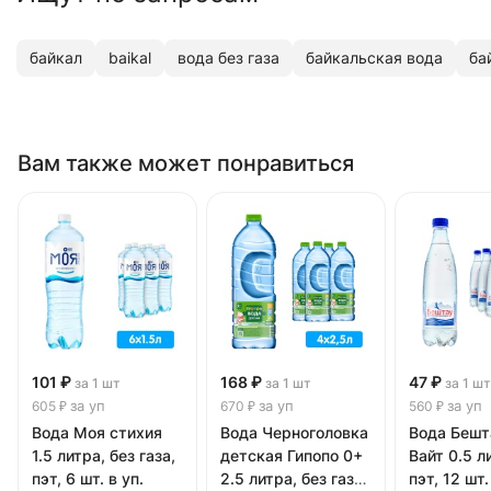
байкал
baikal
вода без газа
байкальская вода
ба
Вам также может понравиться
101 ₽
168 ₽
47 ₽
за 1 шт
за 1 шт
за 1 шт
за уп
за уп
за уп
605 ₽
670 ₽
560 ₽
Вода Моя стихия
Вода Черноголовка
Вода Бешт
1.5 литра, без газа,
детская Гипопо 0+
Вайт 0.5 ли
пэт, 6 шт. в уп.
2.5 литра, без газа,
пэт, 12 шт.