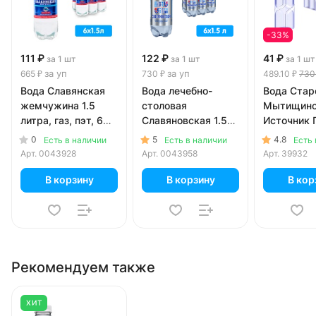
-33%
111 ₽
122 ₽
41 ₽
за 1 шт
за 1 шт
за 1 шт
за уп
за уп
665 ₽
730 ₽
489.10 ₽
730
Вода Славянская
Вода лечебно-
Вода Стар
жемчужина 1.5
столовая
Мытищинс
литра, газ, пэт, 6
Славяновская 1.5
Источник
шт. в уп.
литра, газ, пэт, 6
0.5 литра, 
0
5
4.8
Есть в наличии
Есть в наличии
Есть 
шт. в уп.
пэт, 12 шт.
Арт.
0043928
Арт.
0043958
Арт.
39932
В корзину
В корзину
В кор
Рекомендуем также
ХИТ