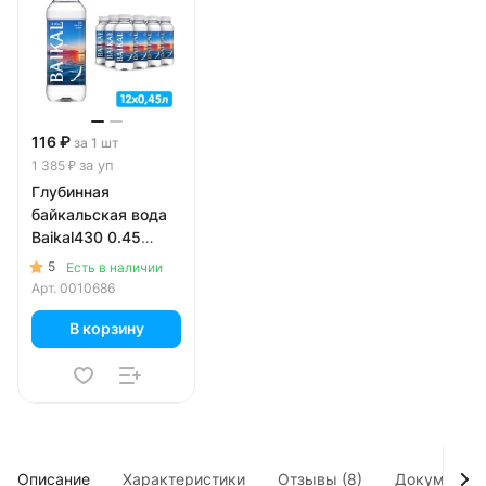
116 ₽
за 1 шт
за уп
1 385 ₽
Глубинная
байкальская вода
Baikal430 0.45
литра, без газа,
5
Есть в наличии
пэт, 12 шт. в уп.
Арт.
0010686
В корзину
Описание
Характеристики
Отзывы (8)
Документы