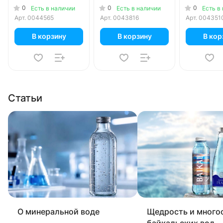
пэт, 4 шт. в уп.
0
0
0
Есть в наличии
Есть в наличии
Есть в
Арт.
0044565
Арт.
0043816
Арт.
004351
В корзину
В корзину
В кор
Статьи
О минеральной воде
Щедрость и много