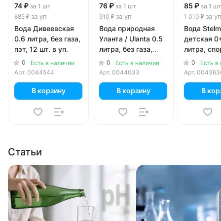
74 ₽
76 ₽
85 ₽
за 1 шт
за 1 шт
за 1 ш
за уп
за уп
за у
885 ₽
910 ₽
1 010 ₽
Вода Дивеевская
Вода природная
Вода Stel
0.6 литра, без газа,
Уланта / Ulanta 0.5
детская 0+
пэт, 12 шт. в уп.
литра, без газа,
литра, спо
пэт, 12 шт. в уп.
газа, 12 шт
0
0
0
Есть в наличии
Есть в наличии
Есть в
Арт.
0044544
Арт.
0044033
Арт.
004363
В корзину
В корзину
В кор
Статьи