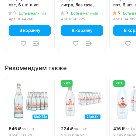
пэт, 6 шт. в уп.
литра, без газа,
пэт, 6 шт. 
пэт, 12 шт. в уп.
0
0
5
Есть в наличии
Есть в наличии
Есть в
Арт.
0044246
Арт.
0043225
Арт.
004085
В корзину
В корзину
В кор
Рекомендуем также
ХИТ
ХИТ
546 ₽
224 ₽
416 ₽
за 1 шт
за 1 шт
за 1 
за уп
за уп
за у
6 550 ₽
5 360 ₽
2 495 ₽