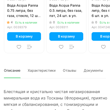
Вода Acqua Panna
Вода Acqua Panna
Вода Acqu
0.75 литра, без
0.5 литра, без газа,
литр, без г
газа, стекло, 12 шт.
пэт, 24 шт. в уп.
6 шт. в уп.
в уп.
4
0
0
Есть в наличии
Есть в наличии
Есть в
Арт.
0039379
Арт.
0039311
Арт.
004124
В корзину
В корзину
В кор
Описание
Характеристики
Отзывы
Документы
Блестящая и кристально чистая негазированная
минеральная вода из Тосканы (Флоренция), приятно
мягкая и сбалансированная, с тонизирующим и