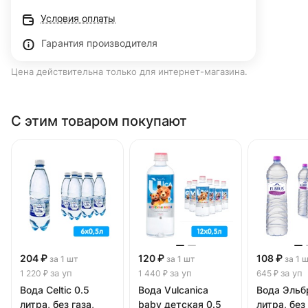
Условия оплаты
Гарантия производителя
Цена действительна только для интернет-магазина.
С этим товаром покупают
204 ₽
120 ₽
108 ₽
за 1 шт
за 1 шт
за 1 
за уп
за уп
за уп
1 220 ₽
1 440 ₽
645 ₽
Вода Celtic 0.5
Вода Vulcanica
Вода Эльбр
литра, без газа,
baby детская 0.5
литра, без 