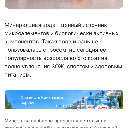
Минеральная вода – ценный источник
микроэлементов и биологически активных
компонентов. Такая вода и раньше
пользовалась спросом, но сегодня её
популярность возросла во сто крат на
волне увлечения ЗОЖ, спортом и здоровым
питанием.
а
Реклама
Минералка свободно продаётся не только в
аптеках, но и в любых супермаркетах. Однако ей