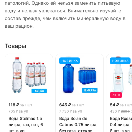
патологий. Однако ей нельзя заменить питьевую
воду и нельзя увлекаться. Внимательно изучайте
состав прежде, чем включить минеральную воду в
ваш рацион.
Товары
НОВИНКА
НОВИНКА
-50%
118 ₽
645 ₽
54 ₽
за 1 шт
за 1 шт
за 1 ш
за уп
за уп
705 ₽
7 730 ₽
430 ₽
860 ₽
Вода Stelmas 1.5
Вода Solan de
Вода Russe
литра, газ, пэт, 6
Cabras 0.75 литра,
0.4 литра, 
шт. в уп.
без газа, стекло, 12
8 шт. в уп.