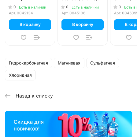
шт. в уп.
0
0
0
Есть в наличии
Есть в наличии
Есть в
Арт.
0042134
Арт.
0045106
Арт.
004509
В корзину
В корзину
В кор
Гидрокарбонатная
Магниевая
Сульфатная
Хлоридная
Назад к списку