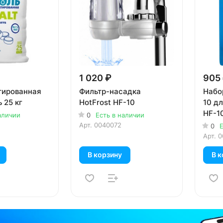
1 020 ₽
905
тированная
Фильтр-насадка
Набо
 25 кг
HotFrost HF-10
10 дл
HF-1
аличии
0
Есть в наличии
Арт.
0040072
0
Е
Арт.
0
В корзину
В к