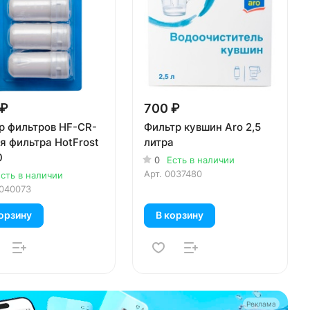
 ₽
700 ₽
р фильтров HF-CR-
Фильтр кувшин Aro 2,5
я фильтра HotFrost
литра
0
0
Есть в наличии
Арт.
0037480
сть в наличии
040073
орзину
В корзину
Реклама