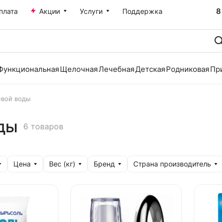
8
плата
Акции
Услуги
Поддержка
Функциональная
Щелочная
Лечебная
Детская
Родниковая
Пр
евой воды
ды
6 товаров
Цена
Вес (кг)
Бренд
Страна производитель