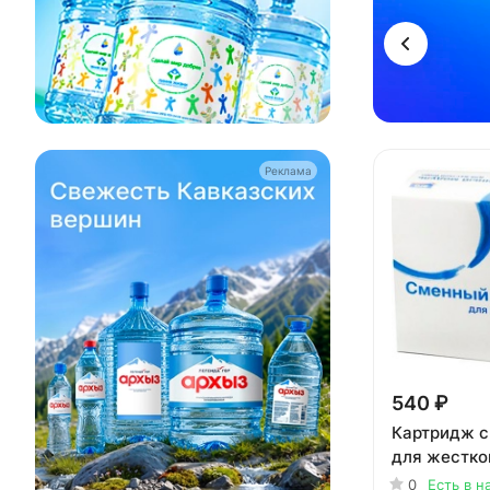
Реклама
540 ₽
Картридж с
для жестко
0
Есть в н