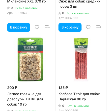
Миланские XXL 370 гр
Снэк для собак средних
пород 3 шт
0
Есть в наличии
Арт.
0037653
0
Есть в наличии
Арт.
0037633
В корзину
В корзину
200 ₽
135 ₽
Легкое говяжье для
Колбаса Titbit для собак
дрессуры TiTBiT для
Пармская 80 гр
собак 10 гр
0
Есть в наличии
Арт.
0032695
0