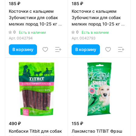
185 ₽
185 ₽
Косточки с кальцием
Косточки с кальцием
Зубочистики для собак
Зубочистики для собак
мелких пород 10-25 кг с
мелких пород 10-25 кг с
курицей 95 гр
говядиной 95 гр
0
0
Есть в наличии
Есть в наличии
Арт.
0042794
Арт.
0042793
В корзину
В корзину
490 ₽
155 ₽
Колбаски Titbit для собак
Лакомство TiTBiT Фрэш