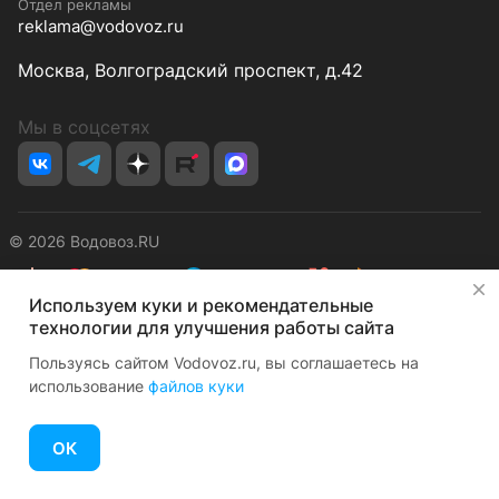
Отдел рекламы
reklama@vodovoz.ru
Москва, Волгоградский проспект, д.42
Мы в соцсетях
© 2026 Водовоз.RU
✕
Используем куки и рекомендательные
Конфиденциальность
Оферта
технологии для улучшения работы сайта
Пользуясь сайтом Vodovoz.ru, вы соглашаетесь на
использование
файлов куки
ОК
Главная
Каталог
Корзина
Избранные
Кабинет
Сравнение