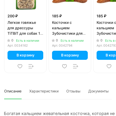
200 ₽
185 ₽
185 ₽
Легкое говяжье
Косточки с
Косточки 
для дрессуры
кальцием
кальцием
TiTBiT для собак 10
Зубочистики для
Зубочисти
гр
собак мелких
собак мел
0
0
0
Есть в наличии
Есть в наличии
Есть в
пород 10-25 кг с
пород 10-2
Арт.
0034162
Арт.
0042794
Арт.
004279
курицей 95 гр
говядиной 
В корзину
В корзину
В кор
Описание
Характеристики
Отзывы
Документы
Богатая кальцием жевательная косточка, которая не