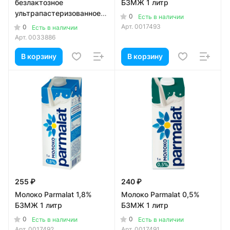
безлактозное
БЗМЖ 1 литр
ультрапастеризованное
0
Есть в наличии
1,8% БЗМЖ 1 литр
Арт.
0017493
0
Есть в наличии
Арт.
0033886
В корзину
В корзину
255 ₽
240 ₽
Молоко Parmalat 1,8%
Молоко Parmalat 0,5%
БЗМЖ 1 литр
БЗМЖ 1 литр
0
0
Есть в наличии
Есть в наличии
Арт.
0017492
Арт.
0017491