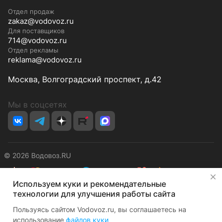
Отдел продаж
zakaz@vodovoz.ru
Для поставщиков
714@vodovoz.ru
Отдел рекламы
reklama@vodovoz.ru
Москва, Волгоградский проспект, д.42
Мы в соцсетях
© 2026 Водовоз.RU
✕
Используем куки и рекомендательные
Конфиденциальность
Оферта
технологии для улучшения работы сайта
Пользуясь сайтом Vodovoz.ru, вы соглашаетесь на
использование
файлов куки