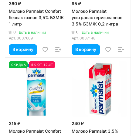
360 ₽
95 ₽
Молоко Parmalat Сomfort
Молоко Parmalat
безлактозное 3,5% БЗМЖ
ультрапастеризованное
1 литр
3,5% БЗМЖ 0,2 литра
0
0
Есть в наличии
Есть в наличии
Арт.
0037609
Арт.
0037148
В корзину
В корзину
СКИДКА
5% ОТ 12ШТ
315 ₽
240 ₽
Молоко Parmalat Сomfort
Молоко Parmalat 3,5%