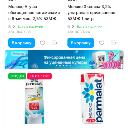
Молоко Агуша
Молоко Эконива 3,2%
обогащенное витаминами
ультрапастеризованное
с 8-ми мес. 2,5% БЗМЖ
БЗМЖ 1 литр
0.2 литра
0
0
Есть в наличии
Есть в наличии
Арт.
0040186
Арт.
0039224
В корзину
В корзину
а
Реклама
СКИДКА
5% ОТ 12ШТ