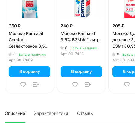
360 ₽
240 ₽
205 ₽
Молоко Parmalat
Молоко Parmalat
Молоко До
Сomfort
3,5% БЗМЖ 1 литр
деревне 3
безлактозное 3,5%
БЗМЖ 0,95
0
Есть в наличии
БЗМЖ 1 литр
Арт.
0017493
0
0
Есть в наличии
Есть в
Арт.
0037609
Арт.
001748
В корзину
В корзину
В кор
Описание
Характеристики
Отзывы