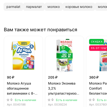
parmalat
пармалат
молоко
коровье молоко
моло
Вам также может понравиться
СКИДКА
5% ОТ 12Ш
90 ₽
205 ₽
360 ₽
Молоко Агуша
Молоко Эконива
Молоко Pa
обогащенное
3,2%
Сomfort
витаминами с 8-ми
ультрапастеризованное
безлактоз
мес. 2,5% БЗМЖ
БЗМЖ 1 литр
БЗМЖ 1 л
0
0
0
Есть в наличии
Есть в наличии
Есть в
0.2 литра
Арт.
0040186
Арт.
0039224
Арт.
003760