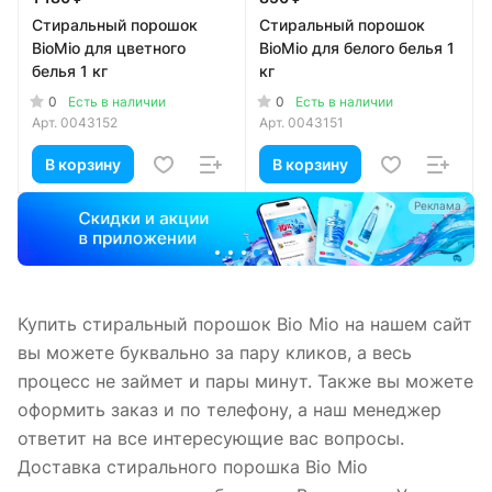
Стиральный порошок
Стиральный порошок
BioMio для цветного
BioMio для белого белья 1
белья 1 кг
кг
0
0
Есть в наличии
Есть в наличии
Арт.
0043152
Арт.
0043151
В корзину
В корзину
а
Реклама
Купить стиральный порошок Bio Mio на нашем сайт
вы можете буквально за пару кликов, а весь
процесс не займет и пары минут. Также вы можете
оформить заказ и по телефону, а наш менеджер
ответит на все интересующие вас вопросы.
Доставка стирального порошка Bio Mio