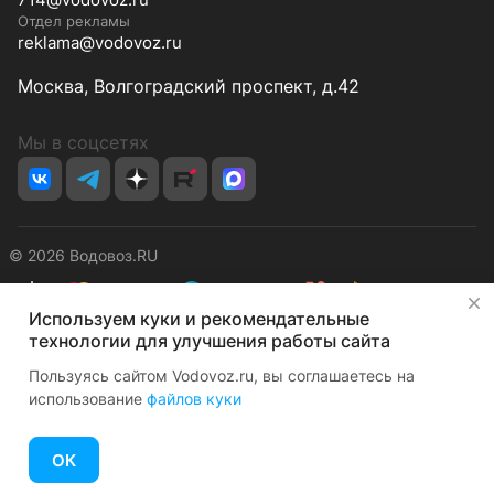
Отдел рекламы
reklama@vodovoz.ru
Москва, Волгоградский проспект, д.42
Мы в соцсетях
© 2026 Водовоз.RU
✕
Используем куки и рекомендательные
Конфиденциальность
Оферта
технологии для улучшения работы сайта
Пользуясь сайтом Vodovoz.ru, вы соглашаетесь на
использование
файлов куки
ОК
Главная
Каталог
Корзина
Избранные
Кабинет
Сравнение