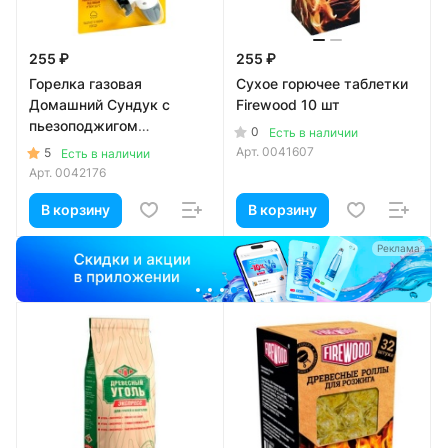
255 ₽
255 ₽
Горелка газовая
Сухое горючее таблетки
Домашний Сундук с
Firewood 10 шт
пьезоподжигом
0
Есть в наличии
универсальная
Арт.
0041607
5
Есть в наличии
Арт.
0042176
В корзину
В корзину
а
Реклама