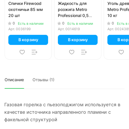
Спички Firewood
Жидкость для
Уголь дре
охотничьи 85 мм
розжига Metro
Metro Prof
20 шт
Professional 0,5
10 кг
литра
0
0
0
Есть в наличии
Есть в наличии
Есть в
Арт.
0036199
Арт.
0014619
Арт.
002438
В корзину
В корзину
В кор
Описание
Отзывы (1)
Газовая горелка с пьезоподжигом используется в
качестве источника направленного пламени с
факельной структурой