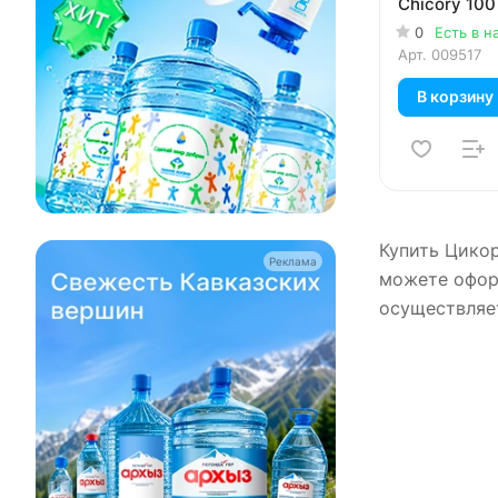
Chicory 100
0
Есть в н
Арт.
009517
В корзину
Купить Цикор
Реклама
можете оформ
осуществляет