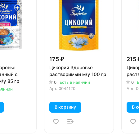
175 ₽
215 
оровье
Цикорий Здоровье
Цико
анный с
растворимый м/у 100 гр
раст
/у 85 гр
0
Есть в наличии
0
Е
Арт.
0044120
Арт.
0
аличии
В корзину
В к