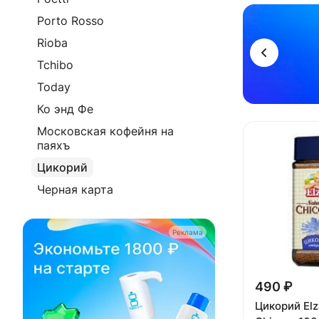
Реклама
Porto Rosso
Rioba
Tchibo
Today
Ко энд Фе
Московская кофейня на
паяхъ
Цикорий
Черная карта
Реклама
490 ₽
Цикорий Elz