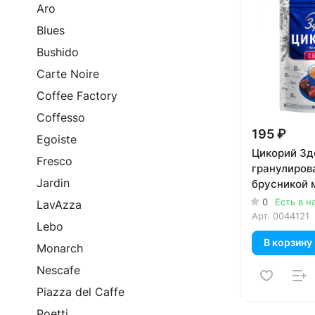
Aro
Blues
Bushido
Carte Noire
Coffee Factory
Coffesso
195 ₽
Egoiste
Цикорий Зд
Fresco
гранулиров
Jardin
брусникой м
0
Есть в н
LavAzza
Арт.
0044121
Lebo
В корзину
Monarch
Nescafe
Piazza del Caffe
Poetti