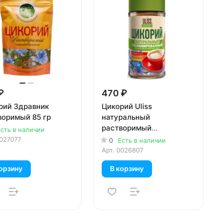
₽
470 ₽
рий Здравник
Цикорий Uliss
воримый 85 гр
натуральный
растворимый
сть в наличии
сублимированный 85г
027077
0
Есть в наличии
Арт.
0026807
орзину
В корзину