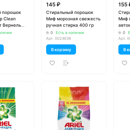
145 ₽
155 
 порошок
Стиральный порошок
Стир
p Clean
Миф морозная свежесть
Миф 
т Вернель
ручная стирка 400 гр
авто
я белого
аличии
0
Есть в наличии
0
Е
Арт.
0024636
Арт.
0
В корзину
В к