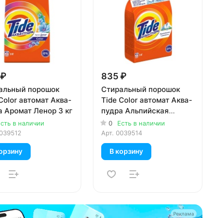
 ₽
835 ₽
альный порошок
Стиральный порошок
Color автомат Аква-
Tide Color автомат Аква-
а Аромат Ленор 3 кг
пудра Альпийская
Свежесть 3 кг
сть в наличии
0
Есть в наличии
039512
Арт.
0039514
орзину
В корзину
Реклама