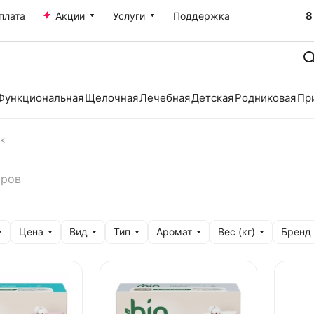
8
плата
Акции
Услуги
Поддержка
Функциональная
Щелочная
Лечебная
Детская
Родниковая
Пр
к
аров
Цена
Вид
Тип
Аромат
Вес (кг)
Бренд