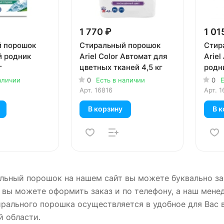
1 770 ₽
1 01
 порошок
Стиральный порошок
Стир
й родник
Ariel Color Автомат для
Ariel
г
цветных тканей 4,5 кг
родн
3 кг
аличии
0
Есть в наличии
0
Е
Арт.
16816
Арт.
1
В корзину
В к
льный порошок на нашем сайт вы можете буквально за 
 вы можете оформить заказ и по телефону, а наш мене
рального порошка осуществляется в удобное для Вас в
й области.