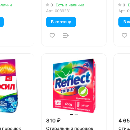
белог
аличии
0
Есть в наличии
0
Е
Арт.
0039231
Арт.
0
В корзину
В к
810 ₽
4 65
 порошок
Стиральный порошок
Стир