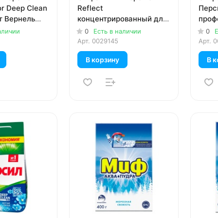
r Deep Clean
Reflect
Перс
т Вернель
концентрированный для
проф
я цветного
цветного белья 650 гр
цветн
аличии
0
Есть в наличии
0
Е
Арт.
0029145
Арт.
0
В корзину
В к