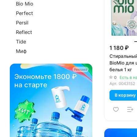
Bio Mio
Perfect
Persil
Reflect
Tide
1 180 ₽
Миф
Стиральный
BioMio для 
белья 1 кг
Реклама
0
Есть в н
Арт.
0043152
В корзину
Реклама