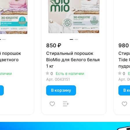
850 ₽
980
 порошок
Стиральный порошок
Стир
цветного
BioMio для белого белья
Tide 
1 кг
пудр
аличии
0
Есть в наличии
0
Е
Арт.
0043151
Арт.
0
В корзину
В к