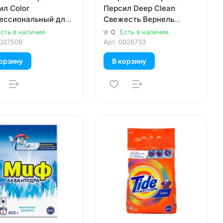
ил Color
Персил Deep Clean
ессиональный для
Свежесть Вернель
ого белья 14 кг
автомат для белого
сть в наличии
0
Есть в наличии
белья 3 кг
027509
Арт.
0026733
орзину
В корзину