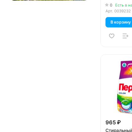
0
Есть в н
Арт.
0039232
В корзину
965 ₽
Стиральный