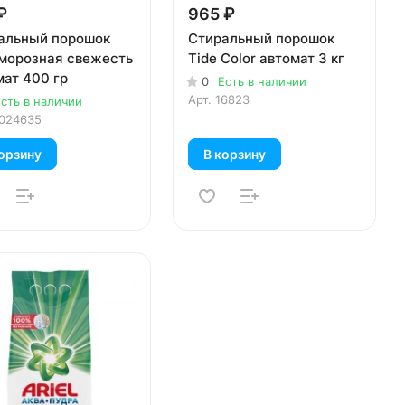
₽
965 ₽
альный порошок
Стиральный порошок
морозная свежесть
Tide Color автомат 3 кг
мат 400 гр
0
Есть в наличии
Арт.
16823
сть в наличии
024635
орзину
В корзину