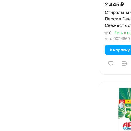
2 445 ₽
Стиральный
Персил Dee
Свежесть о
автомат дл
0
Есть в н
белья 6 кг
Арт.
0024669
В корзину