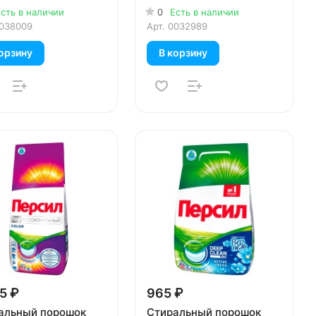
о белья 8 кг
сть в наличии
0
Есть в наличии
038009
Арт.
0032989
орзину
В корзину
5 ₽
965 ₽
альный порошок
Стиральный порошок