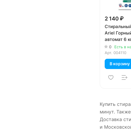
2 140 ₽
Стиральный
Ariel Горны
автомат 6 к
0
Есть в н
Арт.
004110
В корзину
Купить стира
минут. Также
Доставка сти
и Московско