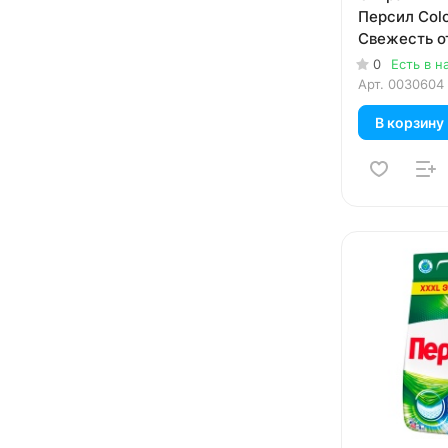
Персил Colo
Свежесть о
автомат дл
0
Есть в н
белья 3 кг
Арт.
0030604
В корзину