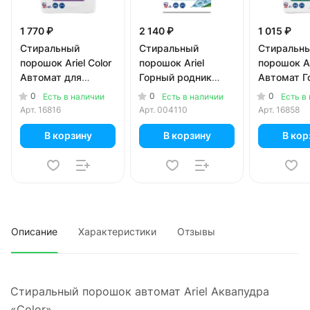
1 770 ₽
2 140 ₽
1 015 ₽
Стиральный
Стиральный
Стиральн
порошок Ariel Color
порошок Ariel
порошок Ar
Автомат для
Горный родник
Автомат Г
цветных тканей 4,5
автомат 6 кг
родник дл
0
0
0
Есть в наличии
Есть в наличии
Есть в
кг
белья 3 кг
Арт.
16816
Арт.
004110
Арт.
16858
В корзину
В корзину
В кор
Описание
Характеристики
Отзывы
Стиральный порошок автомат Ariel Аквапудра
«Color»