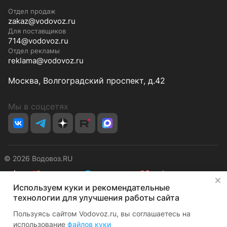
Отдел продаж
zakaz@vodovoz.ru
Для поставщиков
714@vodovoz.ru
Отдел рекламы
reklama@vodovoz.ru
Москва, Волгоградский проспект, д.42
Мы в соцсетях
© 2026 Водовоз.RU
✕
Используем куки и рекомендательные
Конфиденциальность
Оферта
технологии для улучшения работы сайта
Пользуясь сайтом Vodovoz.ru, вы соглашаетесь на
использование
файлов куки