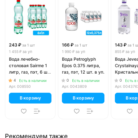
243 ₽
166 ₽
143 ₽
за 1 шт
за 1 шт
за 1 
за уп
за уп
за уп
1 455 ₽
1 990 ₽
855 ₽
Вода лечебно-
Вода Petroglyph
Вода Jeve
столовая Sairme 1
Epos 0.375 литра,
Crystalnay
литр, газ, пэт, 6 шт.
газ, пэт, 12 шт. в уп.
Кристальн
в уп.
литр, газ, 
4
0
0
Есть в наличии
Есть в наличии
Есть в
в уп.
Арт.
008550
Арт.
0043809
Арт.
004376
В корзину
В корзину
В кор
Рекомендуем также