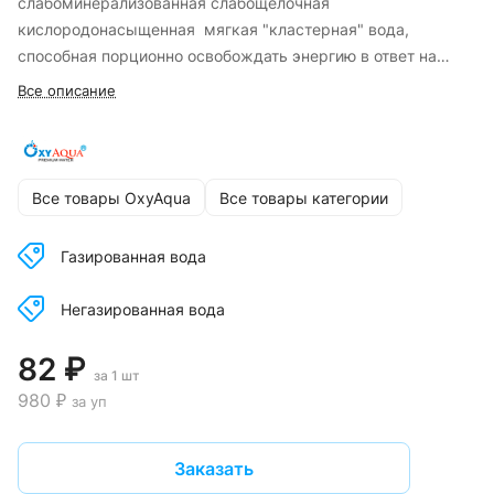
слабоминерализованная слабощелочная
кислородонасыщенная мягкая "кластерная" вода,
способная порционно освобождать энергию в ответ на
воздействие ионов железа (II) содержащихся в
Все описание
человеческой крови.
Все товары OxyAqua
Все товары категории
Газированная вода
Негазированная вода
82 ₽
за 1 шт
980 ₽
за уп
Заказать