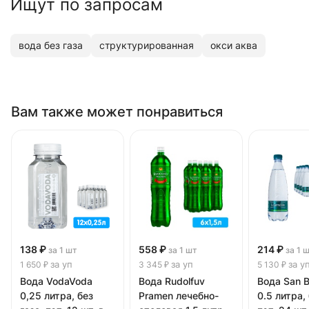
Ищут по запросам
вода без газа
структурированная
окси аква
Вам также может понравиться
138 ₽
558 ₽
214 ₽
за 1 шт
за 1 шт
за 1 
за уп
за уп
за у
1 650 ₽
3 345 ₽
5 130 ₽
Вода VodaVoda
Вода Rudolfuv
Вода San B
0,25 литра, без
Pramen лечебно-
0.5 литра, 