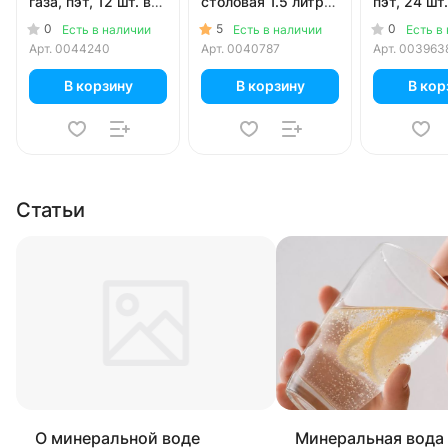
газа, пэт, 12 шт. в
столовая 1.5 литра,
пэт, 24 шт.
уп.
газ, пэт, 6 шт. в уп.
0
5
0
Есть в наличии
Есть в наличии
Есть в
Арт.
0044240
Арт.
0040787
Арт.
003963
В корзину
В корзину
В кор
Статьи
О минеральной воде
Минеральная вода