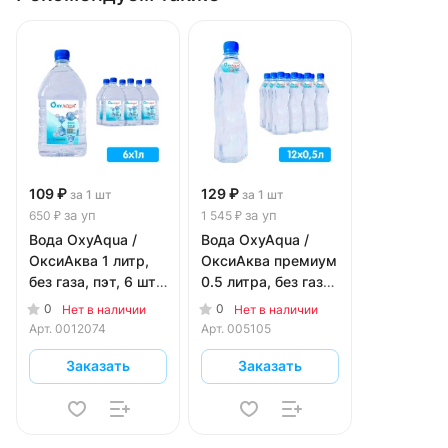
109 ₽
129 ₽
за 1 шт
за 1 шт
за уп
за уп
650 ₽
1 545 ₽
Вода OxyAqua /
Вода OxyAqua /
ОксиАква 1 литр,
ОксиАква премиум
без газа, пэт, 6 шт.
0.5 литра, без газа,
в уп.
пэт, 12 шт. в уп.
0
0
Нет в наличии
Нет в наличии
Арт.
0012074
Арт.
005105
Заказать
Заказать