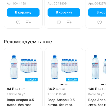
Арт.
0044458
Арт.
0043809
Арт.
004297
В корзину
В корзину
В кор
Рекомендуем также
84 ₽
84 ₽
140 ₽
за 1 шт
за 1 шт
за 1 
за уп
за уп
за уп
1 000 ₽
1 000 ₽
840 ₽
Вода Апаран 0.5
Вода Апаран 0.5
Вода Апар
литра, без газа,
литра, без газа,
литр, без г