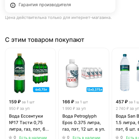
Гарантия производителя
Цена действительна только для интернет-магазина.
С этим товаром покупают
159 ₽
166 ₽
457 ₽
за 1 шт
за 1 шт
за 1 
за уп
за уп
за у
950 ₽
1 990 ₽
2 740 ₽
Вода Ессентуки
Вода Petroglyph
Вода San B
№17 Тэсти 0,75
Epos 0.375 литра,
1.5 литра, 
литра, газ, пэт, 6
газ, пэт, 12 шт. в уп.
пэт, 6 шт. 
шт. в уп.
0
0
0
Есть в наличии
Есть в наличии
Есть в