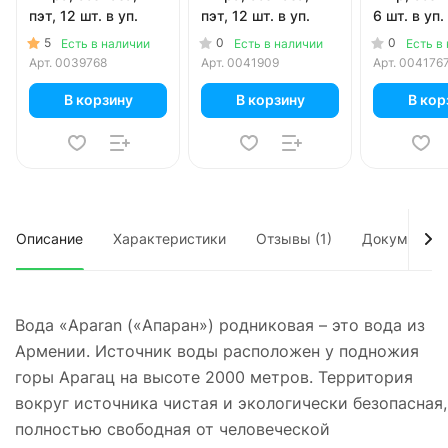
пэт, 12 шт. в уп.
пэт, 12 шт. в уп.
6 шт. в уп.
5
0
0
Есть в наличии
Есть в наличии
Есть в
Арт.
0039768
Арт.
0041909
Арт.
004176
В корзину
В корзину
В кор
Описание
Характеристики
Отзывы (1)
Документы
Вода «Aparan («Апаран») родниковая – это вода из
Армении. Источник воды расположен у подножия
горы Арагац на высоте 2000 метров. Территория
вокруг источника чистая и экологически безопасная,
полностью свободная от человеческой