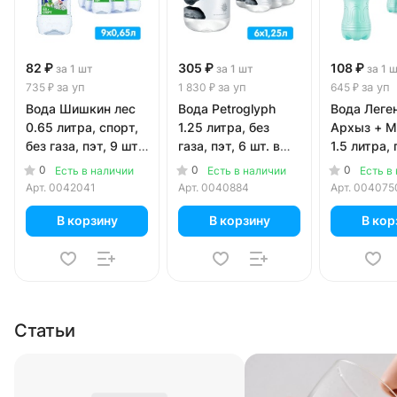
82 ₽
305 ₽
108 ₽
за 1 шт
за 1 шт
за 1 
за уп
за уп
за уп
735 ₽
1 830 ₽
645 ₽
Вода Шишкин лес
Вода Petroglyph
Вода Леге
0.65 литра, спорт,
1.25 литра, без
Архыз + 
без газа, пэт, 9 шт.
газа, пэт, 6 шт. в
1.5 литра, 
в уп.
уп.
6 шт. в уп.
0
0
0
Есть в наличии
Есть в наличии
Есть в
Арт.
0042041
Арт.
0040884
Арт.
004075
В корзину
В корзину
В кор
Статьи