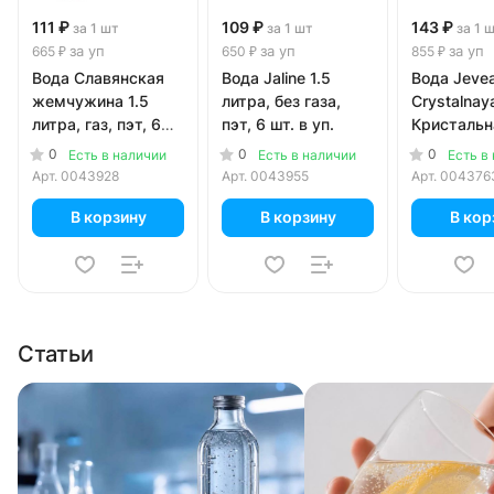
111 ₽
109 ₽
143 ₽
за 1 шт
за 1 шт
за 1 
за уп
за уп
за уп
665 ₽
650 ₽
855 ₽
Вода Славянская
Вода Jaline 1.5
Вода Jeve
жемчужина 1.5
литра, без газа,
Crystalnay
литра, газ, пэт, 6
пэт, 6 шт. в уп.
Кристальн
шт. в уп.
литр, газ, 
0
0
0
Есть в наличии
Есть в наличии
Есть в
в уп.
Арт.
0043928
Арт.
0043955
Арт.
004376
В корзину
В корзину
В кор
Статьи