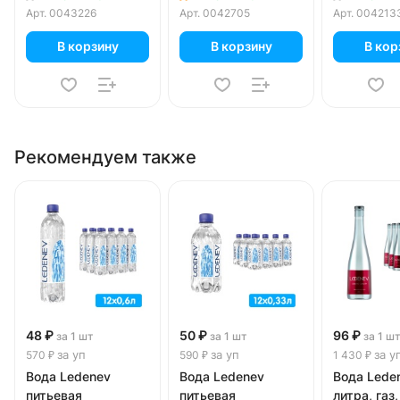
уп.
Арт.
0043226
Арт.
0042705
Арт.
004213
В корзину
В корзину
В кор
Рекомендуем также
48 ₽
50 ₽
96 ₽
за 1 шт
за 1 шт
за 1 ш
за уп
за уп
за у
570 ₽
590 ₽
1 430 ₽
Вода Ledenev
Вода Ledenev
Вода Lede
питьевая
питьевая
литра, газ,