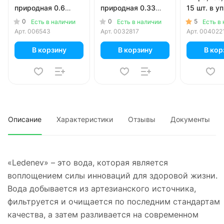
природная 0.6
природная 0.33
15 шт. в уп
литра, без газа,
литра, без газа,
0
0
5
Есть в наличии
Есть в наличии
Есть в
пэт, 12 шт. в уп.
пэт, 12 шт. в уп.
Арт.
006543
Арт.
0032817
Арт.
004022
В корзину
В корзину
В кор
Описание
Характеристики
Отзывы
Документы
«Ledenev» – это вода, которая является
воплощением силы инноваций для здоровой жизни.
Вода добывается из артезианского источника,
фильтруется и очищается по последним стандартам
качества, а затем разливается на современном