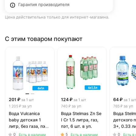
Гарантия производителя
Цена действительна только для интернет-магазина.
С этим товаром покупают
201 ₽
124 ₽
64 ₽
за 1 шт
за 1 шт
за 1 ш
за уп
за уп
за уп
1 205 ₽
740 ₽
765 ₽
Вода Vulcanica
Вода Stelmas Zn Se
Вода Stelm
baby детская 1
I Cr 1.5 литра, газ,
детского 
литр, без газа, пэт,
пэт, 6 шт. в уп.
3+, 0.33 л
6 шт. в уп.
газа, пэт, 
0
5
0
Есть в наличии
Есть в наличии
Есть в