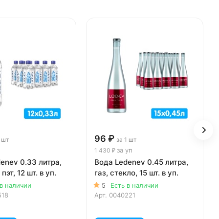
96 ₽
1 шт
за 1 шт
за уп
1 430 ₽
enev 0.33 литра,
Вода Ledenev 0.45 литра,
 пэт, 12 шт. в уп.
газ, стекло, 15 шт. в уп.
 в наличии
5
Есть в наличии
518
Арт.
0040221