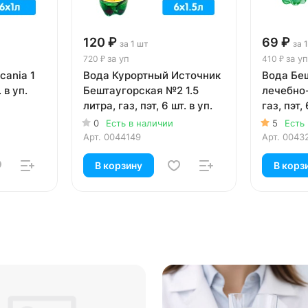
120 ₽
69 ₽
за 1 шт
за 
за уп
за уп
720 ₽
410 ₽
cania 1
Вода Курортный Источник
Вода Бе
. в уп.
Бештаугорская №2 1.5
лечебно-
литра, газ, пэт, 6 шт. в уп.
газ, пэт, 
0
Есть в наличии
5
Есть
Арт.
0044149
Арт.
0043
В корзину
В корз