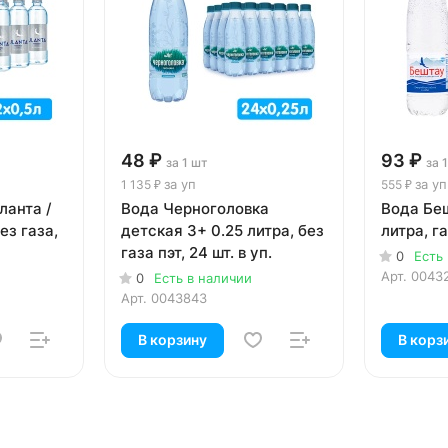
48 ₽
93 ₽
за 1 шт
за 
за уп
за уп
1 135 ₽
555 ₽
ланта /
Вода Черноголовка
Вода Беш
ез газа,
детская 3+ 0.25 литра, без
литра, га
газа пэт, 24 шт. в уп.
0
Есть
Арт.
0043
0
Есть в наличии
Арт.
0043843
В корзину
В корз