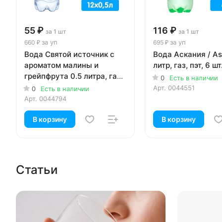
55 ₽
116 ₽
за 1 шт
за 1 шт
за уп
за уп
660 ₽
695 ₽
Вода Святой источник с
Вода Аскания / As
ароматом малины и
литр, газ, пэт, 6 шт
грейпфрута 0.5 литра, газ,
0
Есть в наличии
пэт, 12 шт. в уп.
Арт.
0044551
0
Есть в наличии
Арт.
0044794
В корзину
В корзину
Статьи