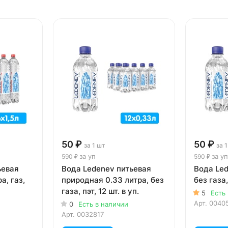
50 ₽
50 ₽
за 1 шт
за 
за уп
за уп
590 ₽
590 ₽
ьевая
Вода Ledenev питьевая
Вода Led
а, газ,
природная 0.33 литра, без
без газа,
газа, пэт, 12 шт. в уп.
5
Есть
Арт.
0040
0
Есть в наличии
Арт.
0032817