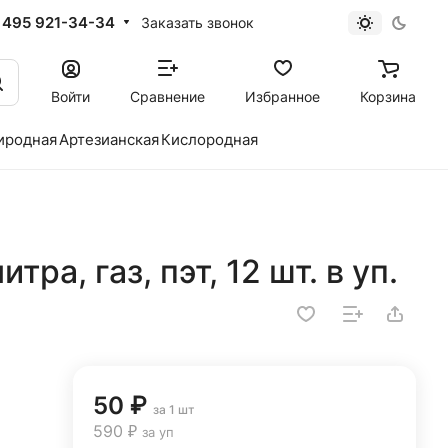
 495 921-34-34
Заказать звонок
Войти
Сравнение
Избранное
Корзина
иродная
Артезианская
Кислородная
тра, газ, пэт, 12 шт. в уп.
50 ₽
за 1 шт
590 ₽
за уп