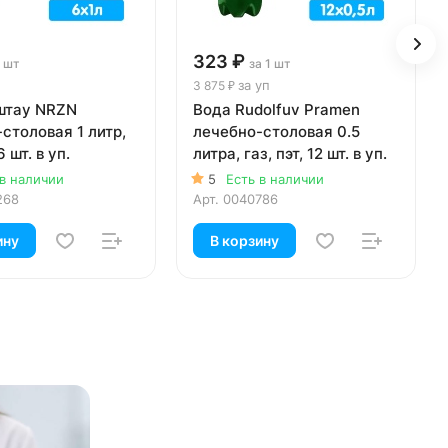
323 ₽
1 шт
за 1 шт
за уп
3 875 ₽
штау NRZN
Вода Rudolfuv Pramen
столовая 1 литр,
лечебно-столовая 0.5
6 шт. в уп.
литра, газ, пэт, 12 шт. в уп.
 в наличии
5
Есть в наличии
268
Арт.
0040786
ину
В корзину