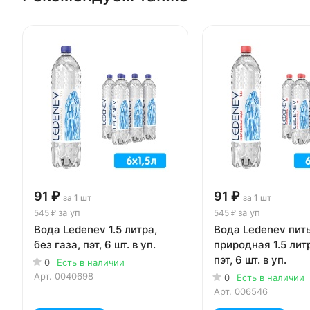
91 ₽
91 ₽
за 1 шт
за 1 шт
за уп
за уп
545 ₽
545 ₽
Вода Ledenev 1.5 литра,
Вода Ledenev пит
без газа, пэт, 6 шт. в уп.
природная 1.5 литр
пэт, 6 шт. в уп.
0
Есть в наличии
Арт.
0040698
0
Есть в наличии
Арт.
006546