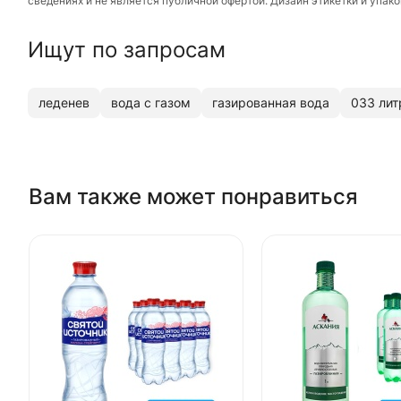
сведениях и не является публичной офертой. Дизайн этикетки и упа
Ищут по запросам
леденев
вода с газом
газированная вода
033 лит
Вам также может понравиться