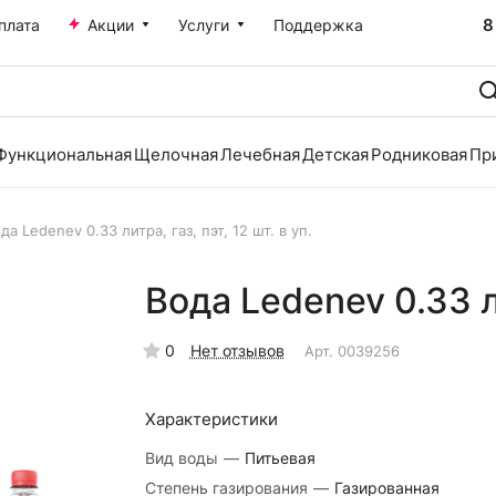
8
плата
Акции
Услуги
Поддержка
Функциональная
Щелочная
Лечебная
Детская
Родниковая
Пр
да Ledenev 0.33 литра, газ, пэт, 12 шт. в уп.
Вода Ledenev 0.33 ли
0
Нет отзывов
Арт.
0039256
Характеристики
Вид воды
—
Питьевая
Степень газирования
—
Газированная