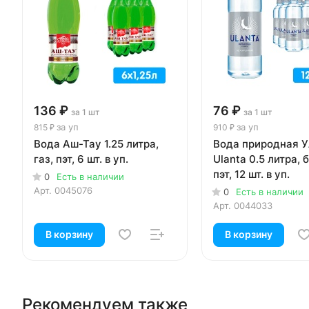
136 ₽
76 ₽
за 1 шт
за 1 шт
за уп
за уп
815 ₽
910 ₽
Вода Аш-Тау 1.25 литра,
Вода природная У
газ, пэт, 6 шт. в уп.
Ulanta 0.5 литра, б
пэт, 12 шт. в уп.
0
Есть в наличии
Арт.
0045076
0
Есть в наличии
Арт.
0044033
В корзину
В корзину
Рекомендуем также