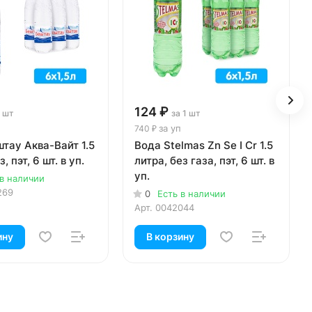
124 ₽
1 шт
за 1 шт
за уп
740 ₽
тау Аква-Вайт 1.5
Вода Stelmas Zn Se I Cr 1.5
з, пэт, 6 шт. в уп.
литра, без газа, пэт, 6 шт. в
уп.
 в наличии
269
0
Есть в наличии
Арт.
0042044
ину
В корзину