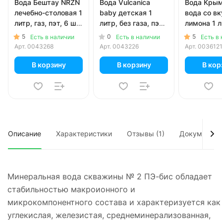
Вода Бештау NRZN
Вода Vulcanica
Вода Кры
лечебно-столовая 1
baby детская 1
вода со в
литр, газ, пэт, 6 шт.
литр, без газа, пэт,
лимона 1 л
в уп.
6 шт. в уп.
пэт, 12 шт.
5
0
5
Есть в наличии
Есть в наличии
Есть в
Арт.
0043268
Арт.
0043226
Арт.
003612
В корзину
В корзину
В кор
Описание
Характеристики
Отзывы (1)
Документы
Минеральная вода скважины № 2 ПЭ-бис обладает
стабильностью макроионного и
микрокомпонентного состава и характеризуется как
углекислая, железистая, среднеминерализованная,