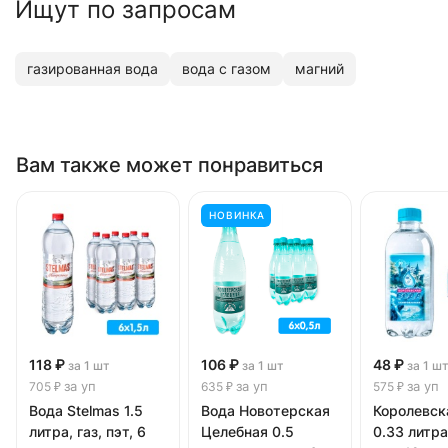
Ищут по запросам
газированная вода
вода с газом
магний
Вам также может понравиться
НОВИНКА
118 ₽
106 ₽
48 ₽
за 1 шт
за 1 шт
за 1 ш
за уп
за уп
за уп
705 ₽
635 ₽
575 ₽
Вода Stelmas 1.5
Вода Новотерская
Королевск
литра, газ, пэт, 6
Целебная 0.5
0.33 литра,