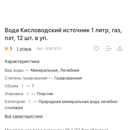
Вода Кисловодский источник 1 литр, газ,
пэт, 12 шт. в уп.
5
1 отзыв
Арт.
0041470
Характеристики
Вид воды
—
Минеральная, Лечебная
Степень газирования
—
Газированная
Объём
—
1
?
Упаковка
—
Пластик
?
Категория
—
Природная минеральная вода лечебно-
?
столовая
Все характеристики
Минеральная вода скважины № 2 ПЭ-бис обладает