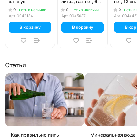
шт. в уп.
литра, газ, пэт, 6
пэт, 12 шт.
шт. в уп.
0
0
0
Есть в наличии
Есть в наличии
Есть в
Арт.
0042134
Арт.
0045087
Арт.
004445
В корзину
В корзину
В кор
Статьи
Как правильно пить
Минеральная вода