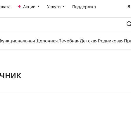
8
плата
Акции
Услуги
Поддержка
Функциональная
Щелочная
Лечебная
Детская
Родниковая
Пр
очник