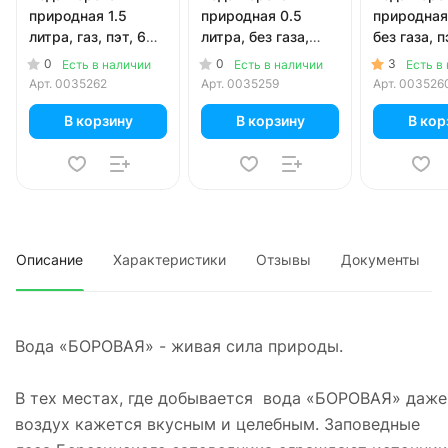
природная 1.5
природная 0.5
природная 
литра, газ, пэт, 6
литра, без газа,
без газа, п
шт. в уп.
пэт, 12 шт. в уп.
в уп.
0
0
3
Есть в наличии
Есть в наличии
Есть в
Арт.
0035262
Арт.
0035259
Арт.
003526
В корзину
В корзину
В кор
Описание
Характеристики
Отзывы
Документы
Вода «БОРОВАЯ» - живая сила природы.
В тех местах, где добывается вода «БОРОВАЯ» даже
воздух кажется вкусным и целебным. Заповедные