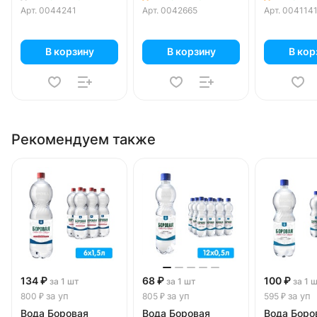
Арт.
0044241
Арт.
0042665
Арт.
004114
В корзину
В корзину
В кор
Рекомендуем также
134 ₽
68 ₽
100 ₽
за 1 шт
за 1 шт
за 1 
за уп
за уп
за уп
800 ₽
805 ₽
595 ₽
Вода Боровая
Вода Боровая
Вода Боро