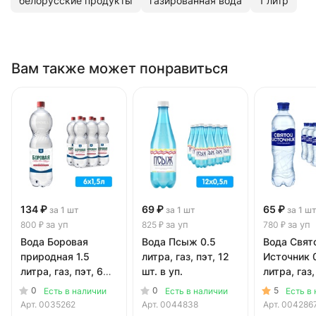
белорусские продукты
газированная вода
1 литр
Вам также может понравиться
134 ₽
69 ₽
65 ₽
за 1 шт
за 1 шт
за 1 ш
за уп
за уп
за уп
800 ₽
825 ₽
780 ₽
Вода Боровая
Вода Псыж 0.5
Вода Свят
природная 1.5
литра, газ, пэт, 12
Источник 
литра, газ, пэт, 6
шт. в уп.
литра, газ,
шт. в уп.
шт. в уп.
0
0
5
Есть в наличии
Есть в наличии
Есть в
Арт.
0035262
Арт.
0044838
Арт.
004286