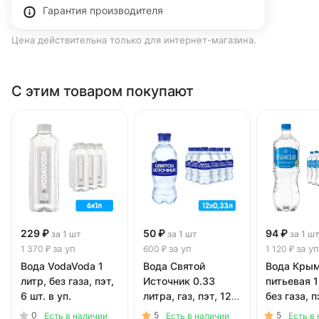
Гарантия производителя
Цена действительна только для интернет-магазина.
С этим товаром покупают
229 ₽
50 ₽
94 ₽
за 1 шт
за 1 шт
за 1 ш
за уп
за уп
за уп
1 370 ₽
600 ₽
1 120 ₽
Вода VodaVoda 1
Вода Святой
Вода Кры
литр, без газа, пэт,
Источник 0.33
питьевая 1
6 шт. в уп.
литра, газ, пэт, 12
без газа, п
шт. в уп.
в уп.
0
5
5
Есть в наличии
Есть в наличии
Есть в