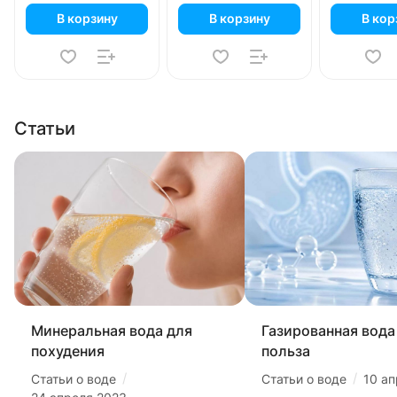
В корзину
В корзину
В кор
Статьи
Минеральная вода для
Газированная вода 
похудения
польза
/
/
Статьи о воде
Статьи о воде
10 а