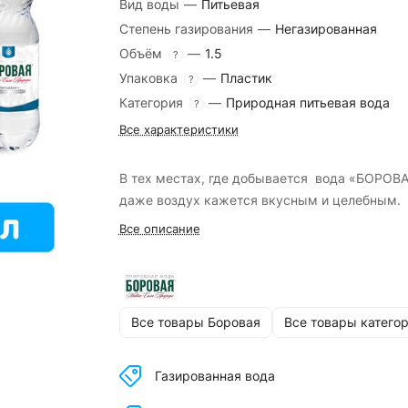
Вид воды
—
Питьевая
Степень газирования
—
Негазированная
Объём
—
1.5
?
Упаковка
—
Пластик
?
Категория
—
Природная питьевая вода
?
Все характеристики
В тех местах, где добывается вода «БОРОВ
даже воздух кажется вкусным и целебным.
Все описание
Все товары Боровая
Все товары катего
Газированная вода