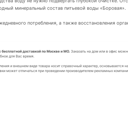
одства воду не нужно подвергать глубокой очистке. От
одный минеральный состав питьевой воды «Боровая».
едневного потребления, а также восстановления орга
ь с бесплатной доставкой по Москве и МО.
Заказать на дом или в офис можн
бное для Вас время.
вления и внешнем виде товара носит справочный характер, основывается н
ковки может отличаться при проведении производителем рекламных компани