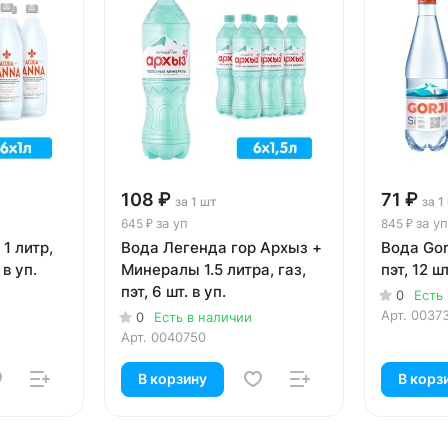
108 ₽
71 ₽
за 1 шт
за 1
за уп
за уп
645 ₽
845 ₽
1 литр,
Вода Легенда гор Архыз +
Вода Gorj
 в уп.
Минералы 1.5 литра, газ,
пэт, 12 шт
пэт, 6 шт. в уп.
0
Есть
Арт.
0037
0
Есть в наличии
Арт.
0040750
В корзину
В корз