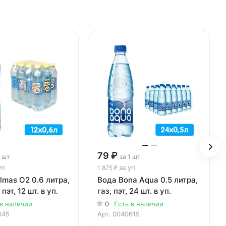
79 ₽
1 шт
за 1 шт
уп
за уп
1 875 ₽
lmas О2 0.6 литра,
Вода Bona Aqua 0.5 литра,
 пэт, 12 шт. в уп.
газ, пэт, 24 шт. в уп.
 в наличии
0
Есть в наличии
045
Арт.
0040615