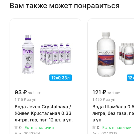
Вам также может понравиться
93 ₽
121 ₽
за 1 шт
за 1 шт
за уп
за уп
1 115 ₽
1 450 ₽
Вода Jevea Crystalnaya /
Вода Шамбала 0.
Живея Кристальная 0.33
литра, без газа, пэ
литра, газ, пэт, 12 шт. в уп.
в уп.
0
Есть в наличии
0
Есть в наличии
Арт.
0043764
Арт.
0043218