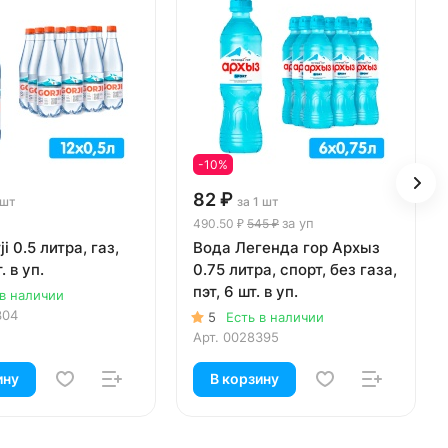
-10%
82 ₽
 шт
за 1 шт
за уп
490.50 ₽
545 ₽
i 0.5 литра, газ,
Вода Легенда гор Архыз
. в уп.
0.75 литра, спорт, без газа,
пэт, 6 шт. в уп.
 в наличии
304
5
Есть в наличии
Арт.
0028395
ину
В корзину