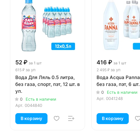
52 ₽
416 ₽
за 1 шт
за 1 шт
за уп
за уп
615 ₽
2 495 ₽
Вода Для Ляль 0.5 литра,
Вода Acqua Panna 
без газа, спорт, пэт, 12 шт. в
без газа, пэт, 6 шт.
уп.
0
Есть в наличии
Арт.
0041248
0
Есть в наличии
Арт.
0044840
В корзину
В корзину