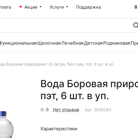
8
плата
Акции
Услуги
Поддержка
Функциональная
Щелочная
Лечебная
Детская
Родниковая
Пр
да Боровая природная 1.5 литра, без газа, пэт, 6 шт. в уп.
Вода Боровая природ
пэт, 6 шт. в уп.
0
Нет отзывов
Арт.
0035263
Характеристики