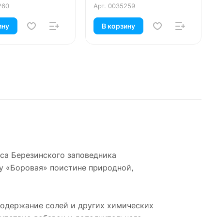
260
Арт.
0035259
ину
В корзину
са Березинского заповедника
у «Боровая» поистине природной,
содержание солей и других химических