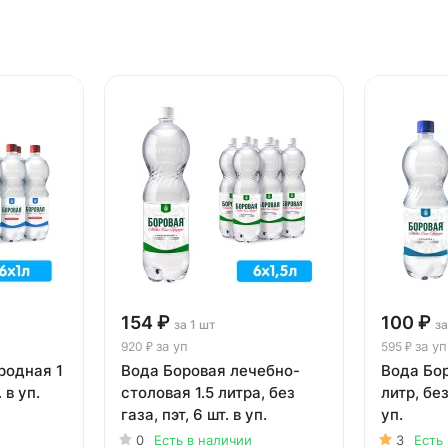
154 ₽
100 ₽
за 1 шт
за
за уп
за уп
920 ₽
595 ₽
родная 1
Вода Боровая лечебно-
Вода Бо
. в уп.
столовая 1.5 литра, без
литр, без
газа, пэт, 6 шт. в уп.
уп.
0
Есть в наличии
3
Есть