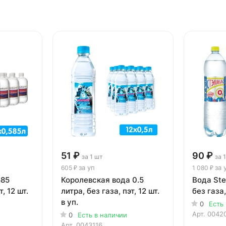
51 ₽
90 ₽
за 1 шт
за 
за уп
за 
605 ₽
1 080 ₽
585
Королевская вода 0.5
Вода Ste
т, 12 шт.
литра, без газа, пэт, 12 шт.
без газа,
в уп.
0
Есть
Арт.
0042
0
Есть в наличии
Арт.
0043116