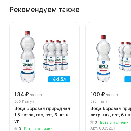
Рекомендуем также
134 ₽
100 ₽
за 1 шт
за 1 шт
за уп
за уп
800 ₽
595 ₽
Вода Боровая природная
Вода Боровая при
1.5 литра, газ, пэт, 6 шт. в
литр, газ, пэт, 6 шт
уп.
0
Есть в наличии
Арт.
0035261
0
Есть в наличии