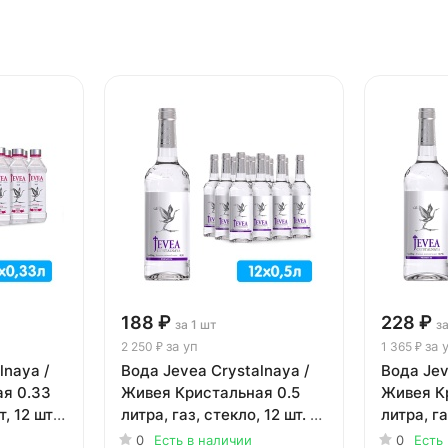
188 ₽
228 ₽
за 1 шт
за
за уп
за 
2 250 ₽
1 365 ₽
lnaya /
Вода Jevea Crystalnaya /
Вода Jev
я 0.33
Живея Кристальная 0.5
Живея К
т, 12 шт.
литра, газ, стекло, 12 шт. в
литра, га
уп.
уп.
0
Есть в наличии
0
Есть