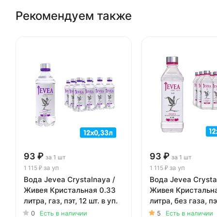
Рекомендуем также
93 ₽
93 ₽
за 1 шт
за 1 шт
за уп
за уп
1 115 ₽
1 115 ₽
Вода Jevea Crystalnaya /
Вода Jevea Crysta
Живея Кристальная 0.33
Живея Кристальна
литра, газ, пэт, 12 шт. в уп.
литра, без газа, пэ
в уп.
0
Есть в наличии
5
Есть в наличии