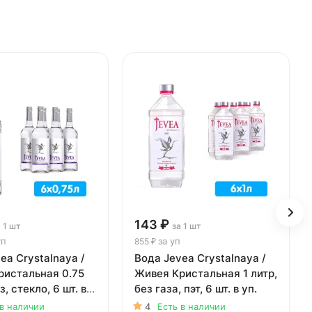
143 ₽
 1 шт
за 1 шт
уп
за уп
855 ₽
ea Crystalnaya /
Вода Jevea Crystalnaya /
ристальная 0.75
Живея Кристальная 1 литр,
з, стекло, 6 шт. в
без газа, пэт, 6 шт. в уп.
 в наличии
4
Есть в наличии