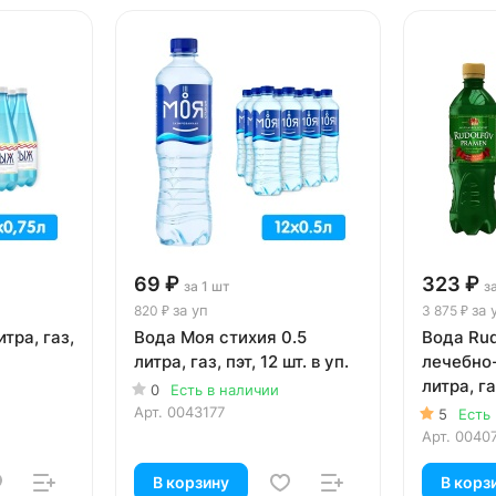
69 ₽
323 ₽
за 1 шт
з
за уп
за 
820 ₽
3 875 ₽
тра, газ,
Вода Моя стихия 0.5
Вода Rud
литра, газ, пэт, 12 шт. в уп.
лечебно-
литра, газ
0
Есть в наличии
Арт.
0043177
5
Есть
Арт.
0040
В корзину
В корз