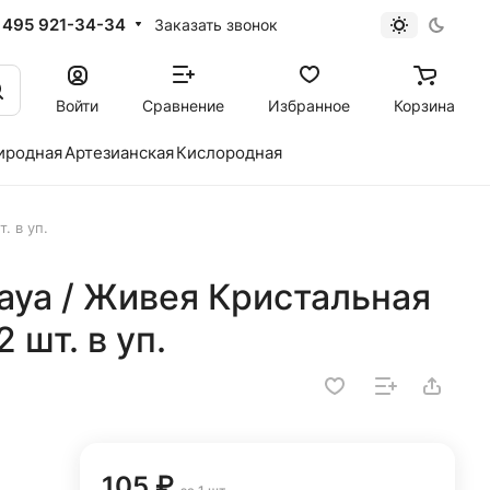
 495 921-34-34
Заказать звонок
Войти
Сравнение
Избранное
Корзина
иродная
Артезианская
Кислородная
. в уп.
naya / Живея Кристальная
2 шт. в уп.
105 ₽