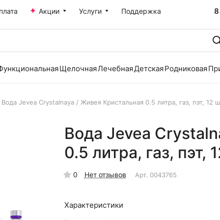
8
плата
Акции
Услуги
Поддержка
Функциональная
Щелочная
Лечебная
Детская
Родниковая
Пр
Вода Jevea Crystalnaya / Живея Кристальная 0.5 литра, газ, пэт, 12 шт
Вода Jevea Crystal
0.5 литра, газ, пэт, 1
0
Нет отзывов
Арт.
0043765
Характеристики