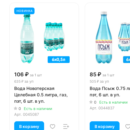
НОВИНКА
106 ₽
85 ₽
за 1 шт
за 1 шт
за уп
за уп
635 ₽
505 ₽
Вода Новотерская
Вода Псыж 0.75 ли
Целебная 0.5 литра, газ,
пэт, 6 шт. в уп.
пэт, 6 шт. в уп.
0
Есть в наличии
Арт.
0044837
0
Есть в наличии
Арт.
0045087
В корзину
В корзину