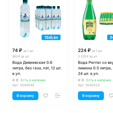
74 ₽
224 ₽
за 1 шт
за 1 шт
за уп
за уп
885 ₽
5 355 ₽
Вода Дивеевская 0.6
Вода Perrier со в
литра, без газа, пэт, 12 шт.
лимона 0.5 литра, г
в уп.
24 шт. в уп.
0
Есть в наличии
0
Есть в наличии
Арт.
0044544
Арт.
0042523
В корзину
В корзину