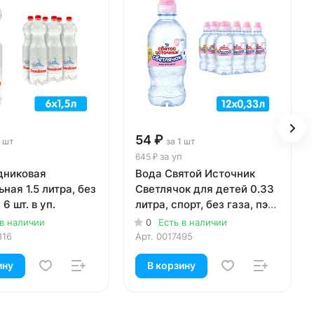
54 ₽
1 шт
за 1 шт
за уп
645 ₽
дниковая
Вода Святой Источник
ная 1.5 литра, без
Светлячок для детей 0.33
 6 шт. в уп.
литра, спорт, без газа, пэт,
12 шт. в уп.
 в наличии
0
Есть в наличии
316
Арт.
0017495
ину
В корзину