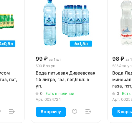
99 ₽
98 ₽
за 1 шт
за 
за уп
за уп
590 ₽
585 ₽
кусом
Вода питьевая Дивеевская
Вода Ле
аз, пэт,
1.5 литра, газ, пэт,6 шт. в
минераль
уп.
газа, пэт,
0
Есть в наличии
0
Есть
Арт.
0034724
Арт.
0025
В корзину
В корз