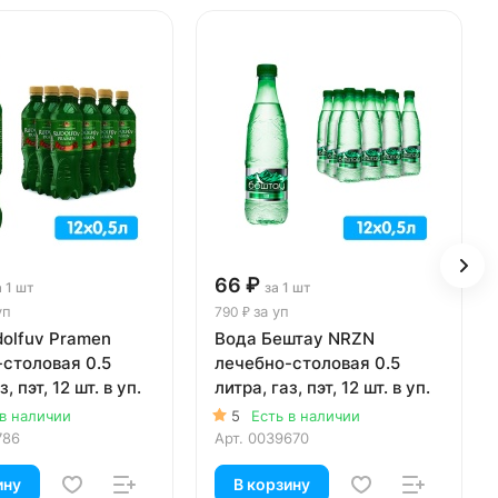
66 ₽
а 1 шт
за 1 шт
уп
за уп
790 ₽
olfuv Pramen
Вода Бештау NRZN
столовая 0.5
лечебно-столовая 0.5
, пэт, 12 шт. в уп.
литра, газ, пэт, 12 шт. в уп.
 в наличии
5
Есть в наличии
786
Арт.
0039670
ину
В корзину