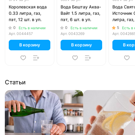
Королевская вода
Вода Бештау Аква-
Вода Свят
0.33 литра, газ,
Вайт 1.5 литра, газ,
Источник 
пэт, 12 шт. в уп.
пэт, 6 шт. в уп.
литра, газ,
шт. в уп.
0
0
5
Есть в наличии
Есть в наличии
Есть в
Арт.
0044457
Арт.
0043269
Арт.
004266
В корзину
В корзину
В кор
Статьи