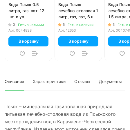
Вода Псыж 0.5
Вода Псыж
Вода Псы
литра, газ, пэт, 12
лечебно-столовая 1
лечебно-с
шт. в уп.
литр, газ, пэт, 6 шт.
1.5 литра, 
в уп.
6 шт. в уп.
0
5
5
Есть в наличии
Есть в наличии
Есть в
Арт.
0044838
Арт.
12653
Арт.
004074
В корзину
В корзину
В кор
Описание
Характеристики
Отзывы
Документы
Псыж – минеральная газированная природная
питьевая лечебно-столовая вода из Псыжского
месторождения вод в Карачаево-Черкесской
республике. Издавна этот источник славился среди