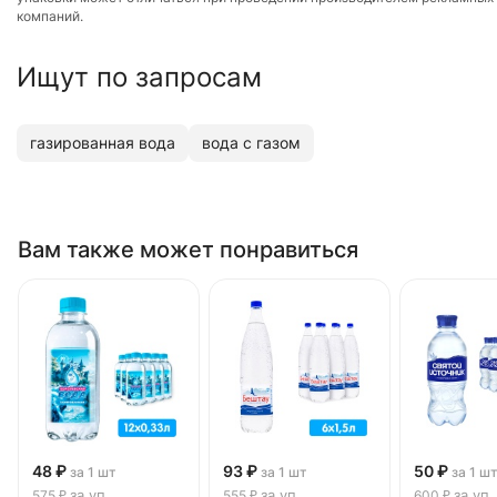
компаний.
Ищут по запросам
газированная вода
вода с газом
Вам также может понравиться
48 ₽
93 ₽
50 ₽
за 1 шт
за 1 шт
за 1 ш
за уп
за уп
за уп
575 ₽
555 ₽
600 ₽