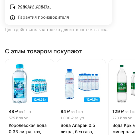
Условия оплаты
Гарантия производителя
Цена действительна только для интернет-магазина.
С этим товаром покупают
48 ₽
84 ₽
129 ₽
за 1 шт
за 1 шт
за 1 
за уп
за уп
за уп
575 ₽
1 000 ₽
770 ₽
Королевская вода
Вода Апаран 0.5
Вода Кры
0.33 литра, газ,
литра, без газа,
минераль