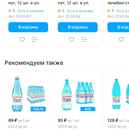
пэт, 12 шт. в уп.
пэт, 12 шт. в уп.
лечебно-с
1.5 литра, 
0
5
5
Есть в наличии
Есть в наличии
Есть в
6 шт. в уп.
Арт.
0044457
Арт.
0039768
Арт.
004216
В корзину
В корзину
В кор
Рекомендуем также
69 ₽
85 ₽
128 ₽
за 1 шт
за 1 шт
за 1 
за уп
за уп
за уп
825 ₽
505 ₽
765 ₽