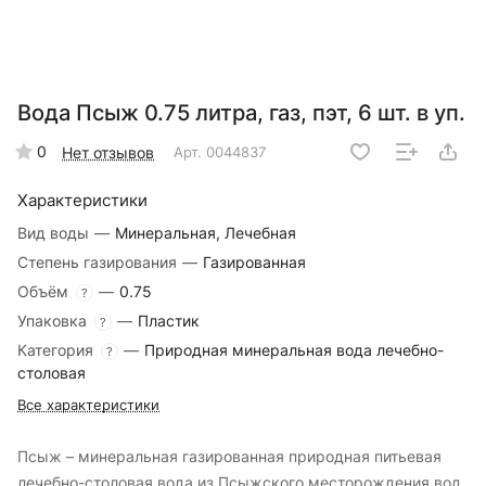
Вода Псыж 0.75 литра, газ, пэт, 6 шт. в уп.
0
Нет отзывов
Арт.
0044837
Характеристики
Вид воды
—
Минеральная, Лечебная
Степень газирования
—
Газированная
Объём
—
0.75
?
Упаковка
—
Пластик
?
Категория
—
Природная минеральная вода лечебно-
?
столовая
Все характеристики
Псыж – минеральная газированная природная питьевая
лечебно-столовая вода из Псыжского месторождения вод