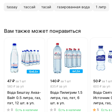
tassay
тассай
тасай
газированная вода
1 литр
Вам также может понравиться
47 ₽
140 ₽
50 ₽
за 1 шт
за 1 шт
за 1 ш
за уп
за уп
за уп
560 ₽
835 ₽
600 ₽
Вода Бештау Аква-
Вода Пилигрим 1.5
Вода Свят
Вайт 0.5 литра, газ,
литра, газ, пэт, 6
Источник 
пэт, 12 шт. в уп.
шт. в уп.
литра, газ,
шт. в уп.
0
0
5
Есть в наличии
Есть в наличии
Есть в