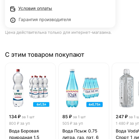
Условия оплаты
Гарантия производителя
Цена действительна только для интернет-магазина.
С этим товаром покупают
134 ₽
85 ₽
247 ₽
за 1 шт
за 1 шт
за 1 
за уп
за уп
за у
800 ₽
505 ₽
1 480 ₽
Вода Боровая
Вода Псыж 0.75
Вода Voda
природная 1.5
литра, газ, пэт, 6
Спорт 1 ли