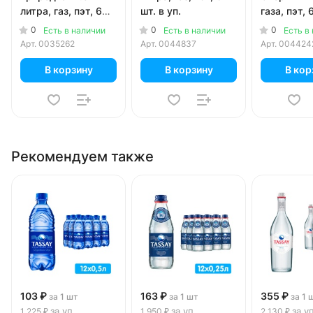
литра, газ, пэт, 6
шт. в уп.
газа, пэт, 
шт. в уп.
уп.
0
0
0
Есть в наличии
Есть в наличии
Есть в
Арт.
0035262
Арт.
0044837
Арт.
004424
В корзину
В корзину
В кор
Рекомендуем также
103 ₽
163 ₽
355 ₽
за 1 шт
за 1 шт
за 1 
за уп
за уп
за у
1 225 ₽
1 950 ₽
2 130 ₽