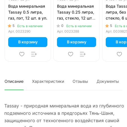
Вода минеральная
Вода минеральная
Вода Tassa
Tassay 0.5 литра,
Tassay 0.25 литра,
литра, без 
газ, пэт, 12 шт. в уп.
газ, стекло, 12 шт.
стекло, 6 ш
в уп.
5
0
5
Есть в наличии
Есть в наличии
Есть в
Арт.
0023290
Арт.
0023288
Арт.
003982
В корзину
В корзину
В кор
Описание
Характеристики
Отзывы
Документы
Tassay - природная минеральная вода из глубинного
подземного источника в предгорьях Тянь-Шаня,
защищенного от техногенного воздействия самой