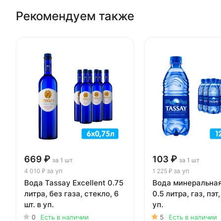
Рекомендуем также
669 ₽
103 ₽
за 1 шт
за 1 шт
за уп
за уп
4 010 ₽
1 225 ₽
Вода Tassay Еxcellent 0.75
Вода минеральная
литра, без газа, стекло, 6
0.5 литра, газ, пэт,
шт. в уп.
уп.
0
Есть в наличии
5
Есть в наличии