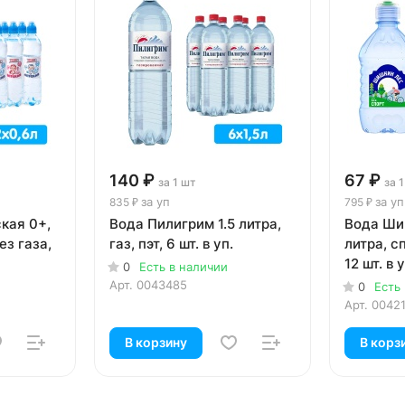
140 ₽
67 ₽
за 1 шт
за 
за уп
за уп
835 ₽
795 ₽
кая 0+,
Вода Пилигрим 1.5 литра,
Вода Ши
ез газа,
газ, пэт, 6 шт. в уп.
литра, сп
12 шт. в у
0
Есть в наличии
Арт.
0043485
0
Есть
Арт.
0042
В корзину
В корз