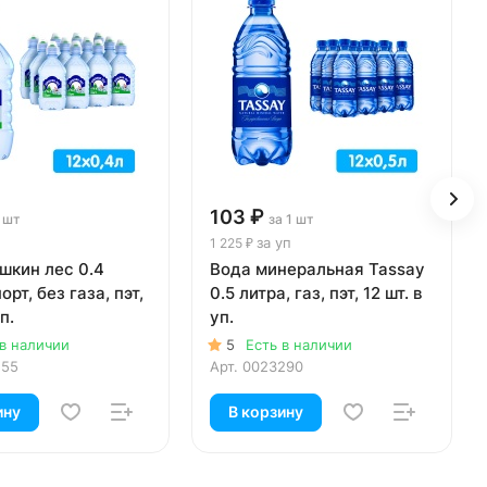
103 ₽
1 шт
за 1 шт
за уп
1 225 ₽
шкин лес 0.4
Вода минеральная Tassay
орт, без газа, пэт,
0.5 литра, газ, пэт, 12 шт. в
п.
уп.
 в наличии
5
Есть в наличии
155
Арт.
0023290
ину
В корзину