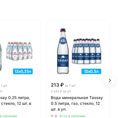
213 ₽
 1 шт
за 1 шт
уп
за уп
2 545 ₽
say 0.25 литра,
Вода минеральная Tassay
 стекло, 12 шт. в
0.5 литра, газ, стекло, 12
шт. в уп.
 в наличии
0
Есть в наличии