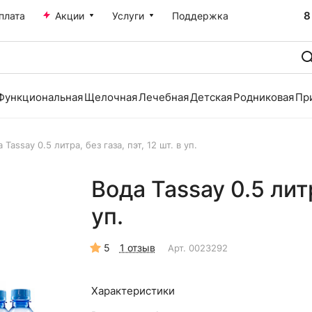
8
плата
Акции
Услуги
Поддержка
Функциональная
Щелочная
Лечебная
Детская
Родниковая
Пр
 Tassay 0.5 литра, без газа, пэт, 12 шт. в уп.
Вода Tassay 0.5 литра
уп.
5
1 отзыв
Арт.
0023292
Характеристики