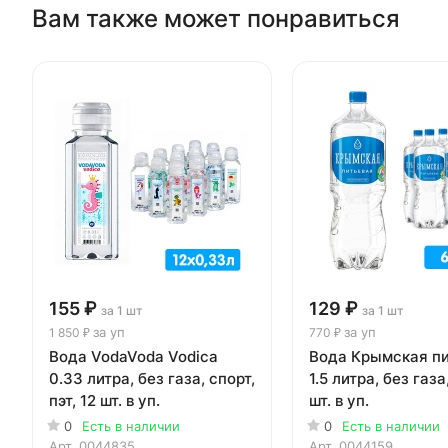
Вам также может понравиться
155 ₽
129 ₽
за 1 шт
за 1 шт
за уп
за уп
1 850 ₽
770 ₽
Вода VodaVoda Vodica
Вода Крымская пи
0.33 литра, без газа, спорт,
1.5 литра, без газа,
пэт, 12 шт. в уп.
шт. в уп.
0
Есть в наличии
0
Есть в наличии
Арт.
0044835
Арт.
0044159