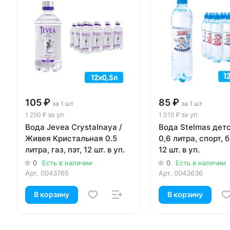
105 ₽
85 ₽
за 1 шт
за 1 шт
за уп
за уп
1 250 ₽
1 010 ₽
Вода Jevea Crystalnaya /
Вода Stelmas детс
Живея Кристальная 0.5
0,6 литра, спорт, б
литра, газ, пэт, 12 шт. в уп.
12 шт. в уп.
0
Есть в наличии
0
Есть в наличии
Арт.
0043765
Арт.
0043636
В корзину
В корзину