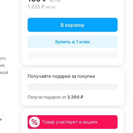
за 1 шт
1 225 ₽
за уп
В корзину
Купить в 1 клик
ого
ня,
амой
Получайте подарки за покупки
Получи подарок от
2 200 ₽
и
Товар участвует в акциях