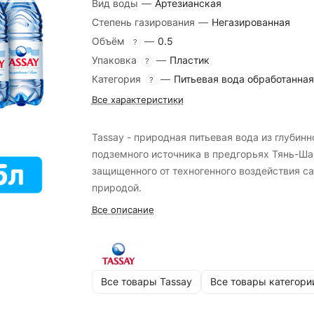
Вид воды
—
Артезианская
Степень газирования
—
Негазированная
Объём
—
0.5
?
Упаковка
—
Пластик
?
Категория
—
Питьевая вода обработанная
?
Все характеристики
Tassay - природная питьевая вода из глубинн
подземного источника в предгорьях Тянь-Ша
защищенного от техногенного воздействия с
природой.
Все описание
Все товары Tassay
Все товары категори