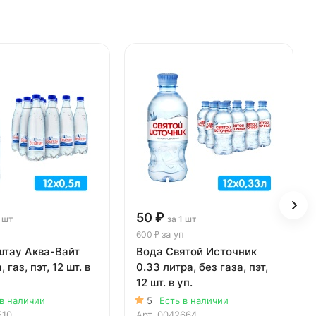
50 ₽
1 шт
за 1 шт
за уп
600 ₽
штау Аква-Вайт
Вода Святой Источник
, газ, пэт, 12 шт. в
0.33 литра, без газа, пэт,
12 шт. в уп.
 в наличии
5
Есть в наличии
510
Арт.
0042664