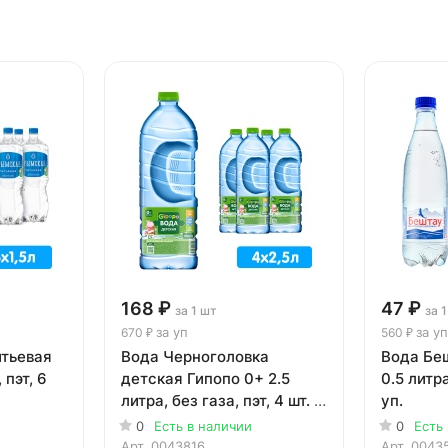
168 ₽
47 ₽
за 1 шт
за 
за уп
за уп
670 ₽
560 ₽
тьевая
Вода Черноголовка
Вода Бе
 пэт, 6
детская Гипопо 0+ 2.5
0.5 литра
литра, без газа, пэт, 4 шт. в
уп.
уп.
0
Есть в наличии
0
Есть
Арт.
0043816
Арт.
0043