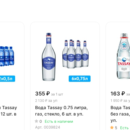
355 ₽
163 ₽
за 1 шт
за
за уп
за 
2 130 ₽
1 950 ₽
 Tassay
Вода Tassay 0.75 литра,
Вода Tas
 12 шт. в
газ, стекло, 6 шт. в уп.
без газа,
уп.
0
Есть в наличии
Арт.
0039824
5
Есть