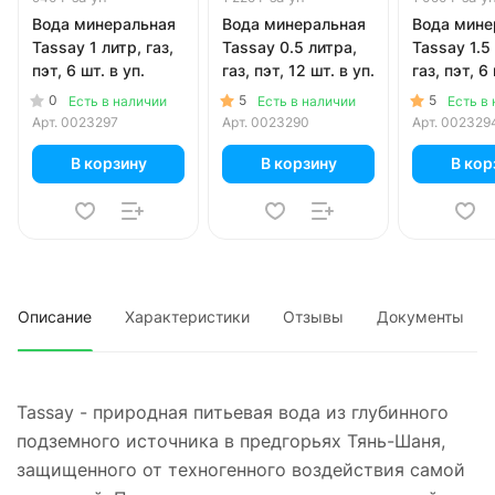
Вода минеральная
Вода минеральная
Вода мине
Tassay 1 литр, газ,
Tassay 0.5 литра,
Tassay 1.5
пэт, 6 шт. в уп.
газ, пэт, 12 шт. в уп.
газ, пэт, 6 
0
5
5
Есть в наличии
Есть в наличии
Есть в
Арт.
0023297
Арт.
0023290
Арт.
002329
В корзину
В корзину
В кор
Описание
Характеристики
Отзывы
Документы
Tassay - природная питьевая вода из глубинного
подземного источника в предгорьях Тянь-Шаня,
защищенного от техногенного воздействия самой