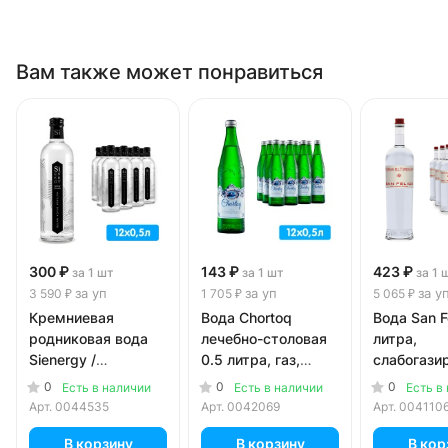
Вам также может понравиться
300 ₽
143 ₽
423 ₽
за 1 шт
за 1 шт
за 1 
за уп
за уп
за у
3 590 ₽
1 705 ₽
5 065 ₽
Кремниевая
Вода Chortoq
Вода San F
родниковая вода
лечебно-столовая
литра,
Sienergy /
0.5 литра, газ,
слабогази
Сиэнержи 0.5
стекло, 12 шт. в уп.
стекло, 12 
0
0
0
Есть в наличии
Есть в наличии
Есть в
литра, газ, стекло,
Арт.
0044535
Арт.
0042069
Арт.
004110
12 шт. в уп.
В корзину
В корзину
В кор