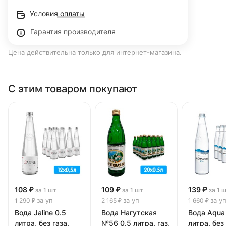
Условия оплаты
Гарантия производителя
Цена действительна только для интернет-магазина.
С этим товаром покупают
108 ₽
109 ₽
139 ₽
за 1 шт
за 1 шт
за 1 
за уп
за уп
за у
1 290 ₽
2 165 ₽
1 660 ₽
Вода Jaline 0.5
Вода Нагутская
Вода Aqua
литра, без газа,
№56 0.5 литра, газ,
литра, без 