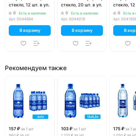
стекло, 12 шт. в уп.
стекло, 20 шт. в уп.
стекло, 12 
0
0
0
Есть в наличии
Есть в наличии
Есть в
Арт.
0044664
Арт.
0044019
Арт.
004195
В корзину
В корзину
В кор
Рекомендуем также
157 ₽
103 ₽
175 ₽
за 1 шт
за 1 шт
за 1 
за уп
за уп
за у
940 ₽
1 225 ₽
1 050 ₽