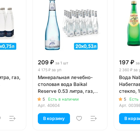
209 ₽
197 ₽
за 1 шт
за
за уп
за 
4 175 ₽
2 360 ₽
тра, газ,
Минеральная лечебно-
Вода Nab
.
столовая вода Baikal
Набеглав
Reserve 0.53 литра, газ,
стекло, 1
стекло, 20 шт. в уп.
5
Есть в наличии
5
Есть
Арт.
40604
Арт.
0039
В корзину
В корз