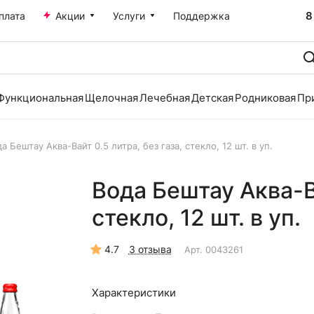
8
плата
Акции
Услуги
Поддержка
Функциональная
Щелочная
Лечебная
Детская
Родниковая
Пр
а Бештау Аква-Вайт 0.5 литра, без газа, стекло, 12 шт. в уп.
Вода Бештау Аква-Ва
стекло, 12 шт. в уп.
4.7
3 отзыва
Арт.
0043261
Характеристики