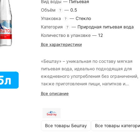
Вид воды
—
Питьевая
Объём
—
0.5
?
Упаковка
—
Стекло
?
Категория
—
Природная питьевая вода
?
Количество в упаковке
—
12
Все характеристики
«Бештау» – уникальная по составу мягкая
питьевая вода, идеально подходящая для
ежедневного употребления без ограничений, 
также приготовления пищи, напитков и
разбавления высокоминерализованных
Все описание
минеральных вод.
Все товары Бештау
Все товары категор