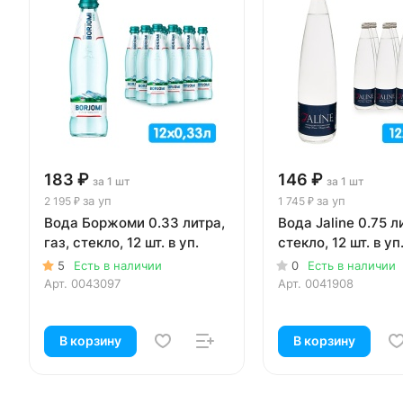
183 ₽
146 ₽
за 1 шт
за 1 шт
за уп
за уп
2 195 ₽
1 745 ₽
Вода Боржоми 0.33 литра,
Вода Jaline 0.75 ли
газ, стекло, 12 шт. в уп.
стекло, 12 шт. в уп
5
Есть в наличии
0
Есть в наличии
Арт.
0043097
Арт.
0041908
В корзину
В корзину