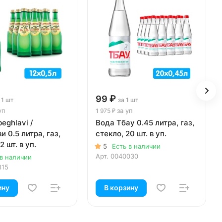
99 ₽
 1 шт
за 1 шт
уп
за уп
1 975 ₽
eghlavi /
Вода Тбау 0.45 литра, газ,
и 0.5 литра, газ,
стекло, 20 шт. в уп.
2 шт. в уп.
5
Есть в наличии
Арт.
0040030
 в наличии
815
ину
В корзину