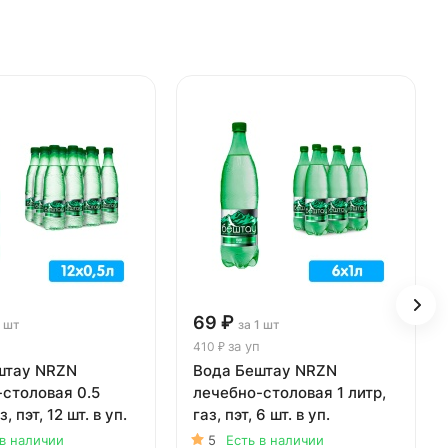
69 ₽
1 шт
за 1 шт
за уп
410 ₽
штау NRZN
Вода Бештау NRZN
столовая 0.5
лечебно-столовая 1 литр,
, пэт, 12 шт. в уп.
газ, пэт, 6 шт. в уп.
 в наличии
5
Есть в наличии