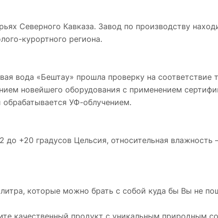
рьях Северного Кавказа. Завод по производству находи
лого-курортного региона.
евая вода «Бештау» прошла проверку на соответствие 
ением новейшего оборудования с применением сертифи
 обрабатывается УФ-облучением.
2 до +20 градусов Цельсия, относительная влажность –
литра, которые можно брать с собой куда бы Вы не по
чите качественный продукт с уникальным природным с