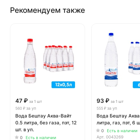
Рекомендуем также
47 ₽
93 ₽
за 1 шт
за 1 шт
за уп
за уп
560 ₽
555 ₽
Вода Бештау Аква-Вайт
Вода Бештау Аква-
0.5 литра, без газа, пэт, 12
литра, газ, пэт, 6 ш
шт. в уп.
0
Есть в наличии
Арт.
0043269
0
Есть в наличии