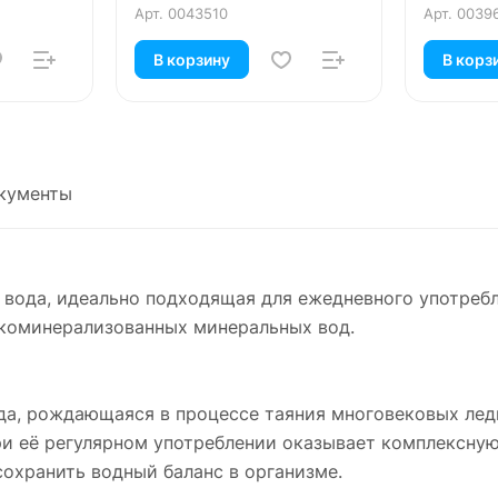
Арт.
0043510
Арт.
0039
В корзину
В корз
кументы
я вода, идеально подходящая для ежедневного употребл
окоминерализованных минеральных вод.
да, рождающаяся в процессе таяния многовековых лед
ри её регулярном употреблении оказывает комплексну
охранить водный баланс в организме.