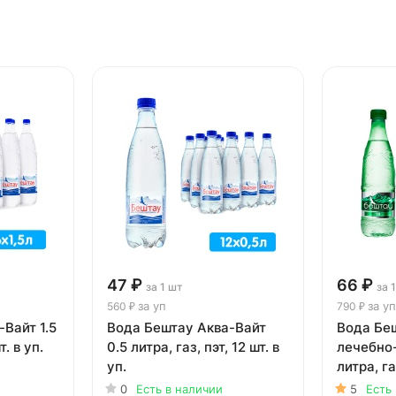
47 ₽
66 ₽
за 1 шт
за 
за уп
за уп
560 ₽
790 ₽
Вайт 1.5
Вода Бештау Аква-Вайт
Вода Бе
т. в уп.
0.5 литра, газ, пэт, 12 шт. в
лечебно-
уп.
литра, газ
0
Есть в наличии
5
Есть