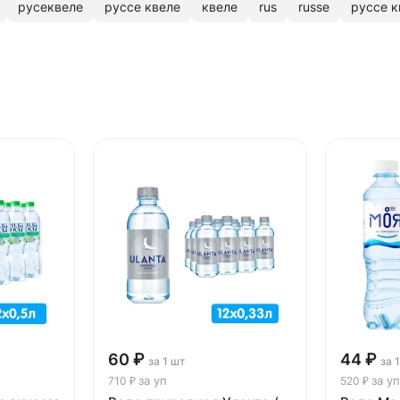
русеквеле
руссе квеле
квеле
rus
russe
руссе к
60 ₽
44 ₽
за 1 шт
за 
за уп
за уп
710 ₽
520 ₽