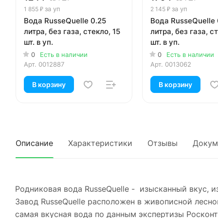
за уп
за уп
1 855 ₽
2 145 ₽
Вода RusseQuelle 0.25
Вода RusseQuelle 
литра, без газа, стекло, 15
литра, без газа, с
шт. в уп.
шт. в уп.
0
Есть в наличии
0
Есть в наличии
Арт.
0012887
Арт.
0013062
В корзину
В корзину
Описание
Характеристики
Отзывы
Докум
Родниковая вода RusseQuelle - изысканный вкус, 
Завод RusseQuelle расположен в живописной лесной
самая вкусная вода по данным экспертизы Росконт