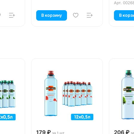
Арт.
0026
В корзину
В корз
179 ₽
206 ₽
за 1 шт
з