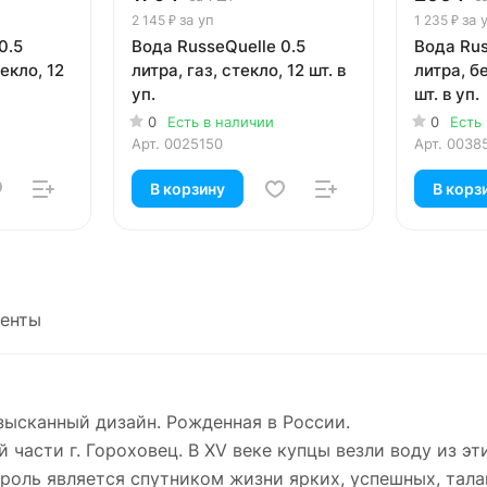
за уп
за 
2 145 ₽
1 235 ₽
0.5
Вода RusseQuelle 0.5
Вода Rus
текло, 12
литра, газ, стекло, 12 шт. в
литра, бе
уп.
шт. в уп.
0
Есть в наличии
0
Есть
Арт.
0025150
Арт.
0038
В корзину
В корз
енты
изысканный дизайн. Рожденная в России.
 части г. Гороховец. В XV веке купцы везли воду из эт
роль является спутником жизни ярких, успешных, тала