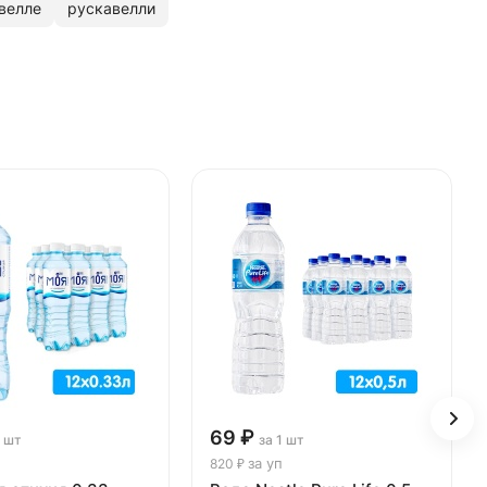
велле
рускавелли
69 ₽
1 шт
за 1 шт
за уп
820 ₽