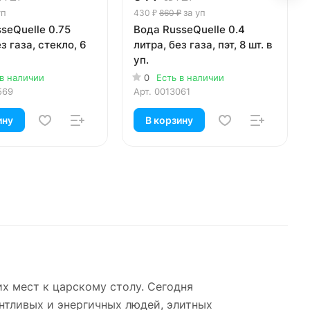
уп
за уп
430 ₽
860 ₽
seQuelle 0.75
Вода RusseQuelle 0.4
з газа, стекло, 6
литра, без газа, пэт, 8 шт. в
уп.
 в наличии
0
Есть в наличии
569
Арт.
0013061
ину
В корзину
их мест к царскому столу. Сегодня
нтливых и энергичных людей, элитных