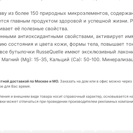
аву из более 150 природных микроэлементов, содержа
яется главным продуктом здоровой и успешной жизни. P
ивает её полезные свойства.
женными антиоксидантными свойствами, активирует им
ию состояния и цвета кожи, формы тела, повышает тон
, все бутылочки RusseQuelle имеют эксклюзивный лакон
агний (Mg): 15-35, Кальций (Ca): 50-100. Минерализаци
платной доставкой по Москве и МО.
Заказать на дом или в офис можно через 
ое для Вас время.
вления и внешнем виде товара носит справочный характер, основывается н
ковки может отличаться при проведении производителем рекламных компани