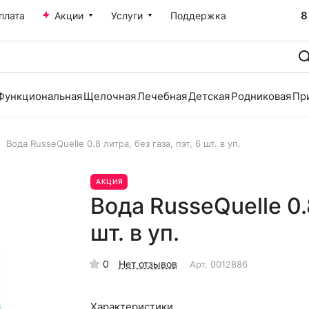
8
плата
Акции
Услуги
Поддержка
Функциональная
Щелочная
Лечебная
Детская
Родниковая
Пр
Вода RusseQuelle 0.8 литра, без газа, пэт, 6 шт. в уп.
АКЦИЯ
Вода RusseQuelle 0.8
шт. в уп.
0
Нет отзывов
Арт.
0012886
Характеристики