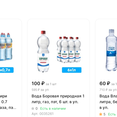
100 ₽
60 ₽
за 1 шт
за 
за уп
за уп
595 ₽
710 ₽
бири
Вода Боровая природная 1
Вода Вла
 0.7
литр, газ, пэт, 6 шт. в уп.
литра, бе
аза, пэт,
в уп.
0
Есть в наличии
Арт.
0035261
5
Есть