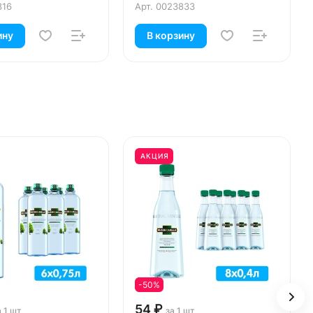
816
Арт.
0023833
ину
В корзину
АКЦИЯ
-50%
54 ₽
а 1 шт
за 1 шт