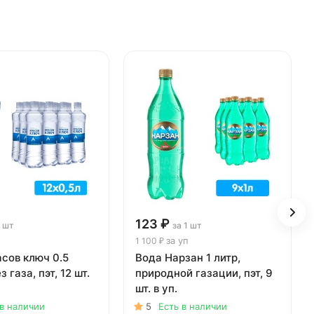
123 ₽
1 шт
за 1 шт
за уп
1 100 ₽
сов ключ 0.5
Вода Нарзан 1 литр,
з газа, пэт, 12 шт.
природной газации, пэт, 9
шт. в уп.
 в наличии
5
Есть в наличии