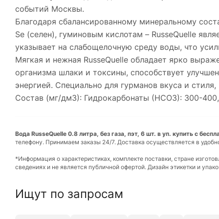
событий Москвы.
Благодаря сбалансированному минеральному сост
Se (селен), гуминовым кислотам – RusseQuelle явл
указывает на слабощелочную среду воды, что усил
Мягкая и нежная RusseQuelle обладает ярко выра
организма шлаки и токсины, способствует улучшен
энергией. Специально для гурманов вкуса и стиля
Состав (мг/дм3): Гидрокарбонаты (НСО3): 300-400, М
Вода RusseQuelle 0.8 литра, без газа, пэт, 6 шт. в уп. купить с бес
телефону. Принимаем заказы 24/7. Доставка осуществляется в удобн
*Информация о характеристиках, комплекте поставки, стране изгото
сведениях и не является публичной офертой. Дизайн этикетки и упа
Ищут по запросам