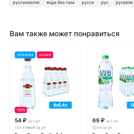
руссеквелле
вода без газа
руссе
рус
русвеле
Вам также может понравиться
НОВИНКА
АКЦИЯ
-50%
54 ₽
69 ₽
за 1 шт
за 1 шт
за уп
за уп
430 ₽
860 ₽
825 ₽