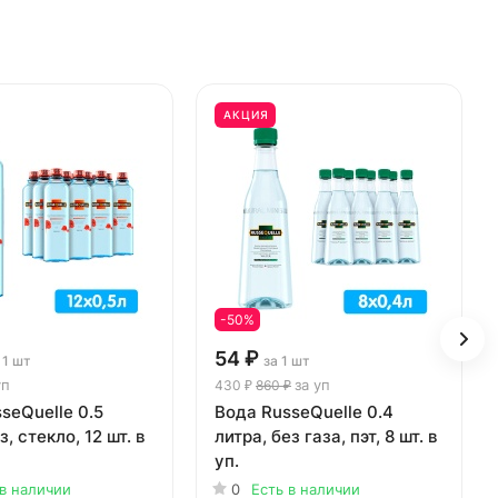
АКЦИЯ
-50%
54 ₽
 1 шт
за 1 шт
уп
за уп
430 ₽
860 ₽
seQuelle 0.5
Вода RusseQuelle 0.4
з, стекло, 12 шт. в
литра, без газа, пэт, 8 шт. в
уп.
 в наличии
0
Есть в наличии