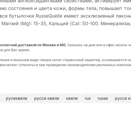
женными антиоксидантными свойствами, активирует им
ию состояния и цвета кожи, формы тела, повышает тон
, все бутылочки RusseQuelle имеют эксклюзивный лакон
агний (Mg): 15-35, Кальций (Ca): 50-100. Минерализаци
 бесплатной доставкой по Москве и МО.
Заказать на дом или в офис можно ч
ое для Вас время.
вления и внешнем виде товара носит справочный характер, основывается н
ковки может отличаться при проведении производителем рекламных компани
русеквеле
руссе квеле
квеле
rus
russe
руссе к