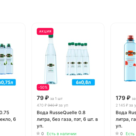
АКЦИЯ
-50%
79 ₽
179 ₽
за 1 шт
за
за уп
за 
470 ₽
940 ₽
2 145 ₽
0.75
Вода RusseQuelle 0.8
Вода Rus
текло, 6
литра, без газа, пэт, 6 шт. в
литра, га
уп.
уп.
0
Есть в наличии
0
Есть