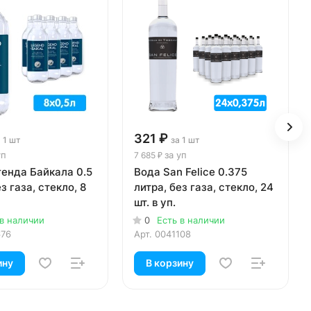
321 ₽
 1 шт
за 1 шт
уп
за уп
7 685 ₽
енда Байкала 0.5
Вода San Felice 0.375
з газа, стекло, 8
литра, без газа, стекло, 24
шт. в уп.
 в наличии
0
Есть в наличии
676
Арт.
0041108
ину
В корзину