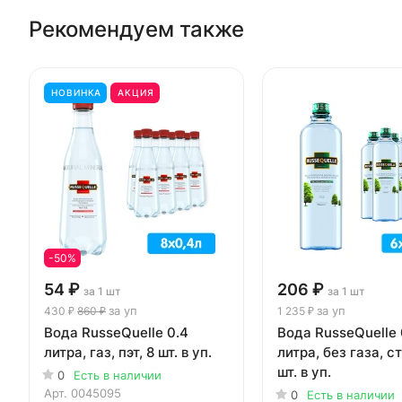
Рекомендуем также
НОВИНКА
АКЦИЯ
-50%
54 ₽
206 ₽
за 1 шт
за 1 шт
за уп
за уп
430 ₽
860 ₽
1 235 ₽
Вода RusseQuelle 0.4
Вода RusseQuelle 
литра, газ, пэт, 8 шт. в уп.
литра, без газа, с
шт. в уп.
0
Есть в наличии
Арт.
0045095
0
Есть в наличии