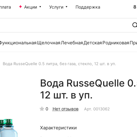
8
плата
Акции
Услуги
Поддержка
Функциональная
Щелочная
Лечебная
Детская
Родниковая
Пр
Вода RusseQuelle 0.5 литра, без газа, стекло, 12 шт. в уп.
Вода RusseQuelle 0.5
12 шт. в уп.
0
Нет отзывов
Арт.
0013062
Характеристики