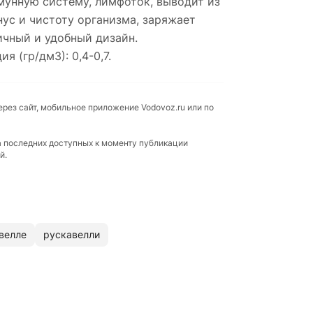
мунную систему, лимфоток, выводит из
ус и чистоту организма, заряжает
ичный и удобный дизайн.
я (гр/дм3): 0,4-0,7.
ерез сайт, мобильное приложение Vodovoz.ru или по
а последних доступных к моменту публикации
й.
велле
рускавелли