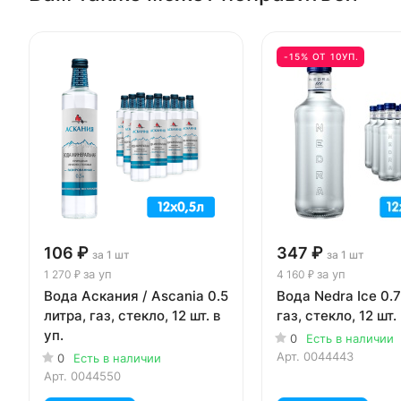
-15% ОТ 10УП.
106 ₽
347 ₽
за 1 шт
за 1 шт
за уп
за уп
1 270 ₽
4 160 ₽
Вода Аскания / Ascania 0.5
Вода Nedra Ice 0.7
литра, газ, стекло, 12 шт. в
газ, стекло, 12 шт. 
уп.
0
Есть в наличии
Арт.
0044443
0
Есть в наличии
Арт.
0044550