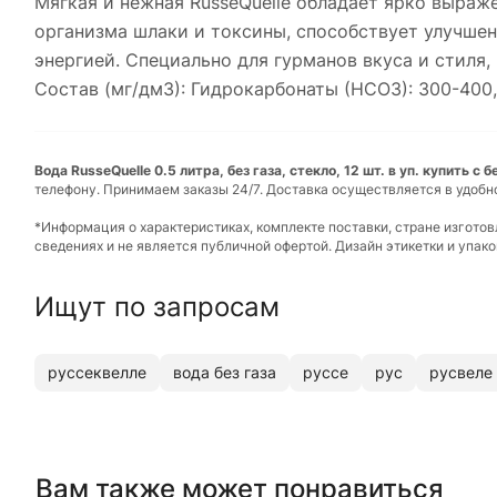
Мягкая и нежная RusseQuelle обладает ярко выра
организма шлаки и токсины, способствует улучшен
энергией. Специально для гурманов вкуса и стиля
Состав (мг/дм3): Гидрокарбонаты (НСО3): 300-400, М
Вода RusseQuelle 0.5 литра, без газа, стекло, 12 шт. в уп. купить с
телефону. Принимаем заказы 24/7. Доставка осуществляется в удобн
*Информация о характеристиках, комплекте поставки, стране изгото
сведениях и не является публичной офертой. Дизайн этикетки и упа
Ищут по запросам
руссеквелле
вода без газа
руссе
рус
русвеле
Вам также может понравиться