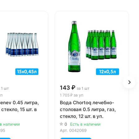
143 ₽
 1 шт
за 1 шт
уп
за уп
1 705 ₽
enev 0.45 литра,
Вода Chortoq лечебно-
 стекло, 15 шт. в
столовая 0.5 литра, газ,
стекло, 12 шт. в уп.
 в наличии
0
Есть в наличии
695
Арт.
0042069