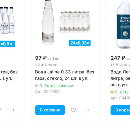
97 ₽
247 ₽
за 1 шт
за
за уп
за 
2 310 ₽
1 970 ₽
тра, без
Вода Jaline 0.33 литра, без
Вода Лег
. в уп.
газа, стекло, 24 шт. в уп.
литра, бе
шт. в уп.
0
Есть в наличии
Арт.
0041902
5
Есть
Арт.
0041
В корзину
В корз