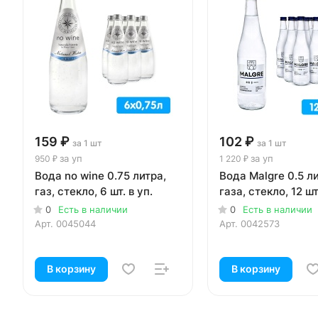
159 ₽
102 ₽
за 1 шт
за 1 шт
за уп
за уп
950 ₽
1 220 ₽
Вода no wine 0.75 литра,
Вода Malgre 0.5 ли
газ, стекло, 6 шт. в уп.
газа, стекло, 12 шт
0
Есть в наличии
0
Есть в наличии
Арт.
0045044
Арт.
0042573
В корзину
В корзину