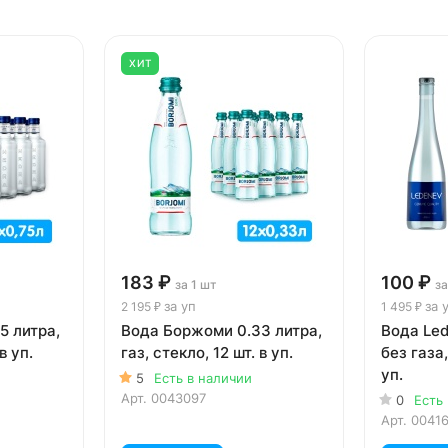
ХИТ
183 ₽
100 ₽
за 1 шт
за
за уп
за 
2 195 ₽
1 495 ₽
5 литра,
Вода Боржоми 0.33 литра,
Вода Led
в уп.
газ, стекло, 12 шт. в уп.
без газа,
уп.
5
Есть в наличии
Арт.
0043097
0
Есть
Арт.
0041