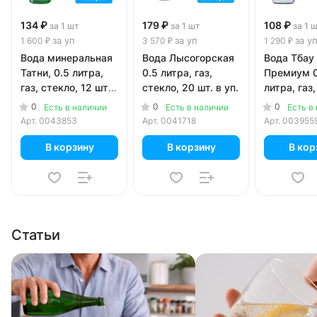
134 ₽
179 ₽
108 ₽
за 1 шт
за 1 шт
за 1 
за уп
за уп
за у
1 600 ₽
3 570 ₽
1 290 ₽
Вода минеральная
Вода Лысогорская
Вода Тбау
Татни, 0.5 литра,
0.5 литра, газ,
Премиум 0
газ, стекло, 12 шт.
стекло, 20 шт. в уп.
литра, газ,
в уп.
12 шт. в уп
0
0
0
Есть в наличии
Есть в наличии
Есть в
Арт.
0043853
Арт.
0041718
Арт.
003955
В корзину
В корзину
В кор
Статьи