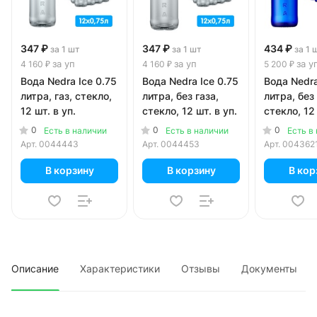
347 ₽
347 ₽
434 ₽
за 1 шт
за 1 шт
за 1 
за уп
за уп
за у
4 160 ₽
4 160 ₽
5 200 ₽
Вода Nedra Ice 0.75
Вода Nedra Ice 0.75
Вода Nedra
литра, газ, стекло,
литра, без газа,
литра, без 
12 шт. в уп.
стекло, 12 шт. в уп.
стекло, 12 
0
0
0
Есть в наличии
Есть в наличии
Есть в
Арт.
0044443
Арт.
0044453
Арт.
004362
В корзину
В корзину
В кор
Описание
Характеристики
Отзывы
Документы