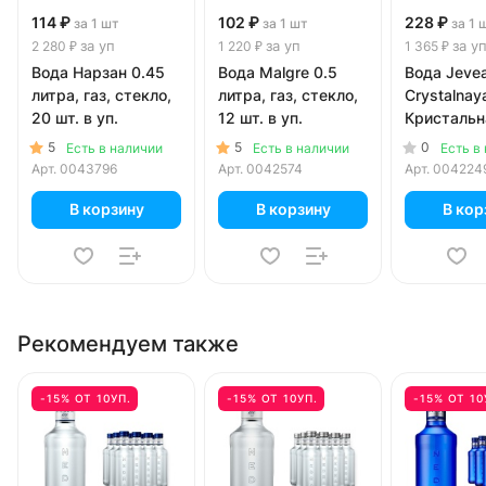
114 ₽
102 ₽
228 ₽
за 1 шт
за 1 шт
за 1 
за уп
за уп
за у
2 280 ₽
1 220 ₽
1 365 ₽
Вода Нарзан 0.45
Вода Malgre 0.5
Вода Jeve
литра, газ, стекло,
литра, газ, стекло,
Crystalnay
20 шт. в уп.
12 шт. в уп.
Кристальн
литра, газ,
5
5
0
Есть в наличии
Есть в наличии
Есть в
6 шт. в уп.
Арт.
0043796
Арт.
0042574
Арт.
004224
В корзину
В корзину
В кор
Рекомендуем также
-15% ОТ 10УП.
-15% ОТ 10УП.
-15% ОТ 10