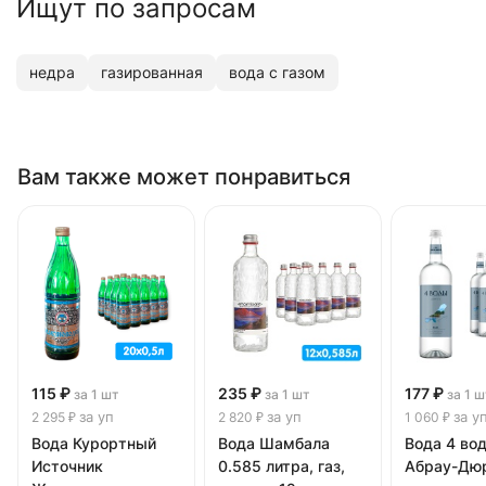
Ищут по запросам
недра
газированная
вода с газом
Вам также может понравиться
115 ₽
235 ₽
177 ₽
за 1 шт
за 1 шт
за 1 ш
за уп
за уп
за у
2 295 ₽
2 820 ₽
1 060 ₽
Вода Курортный
Вода Шамбала
Вода 4 во
Источник
0.585 литра, газ,
Абрау-Дю