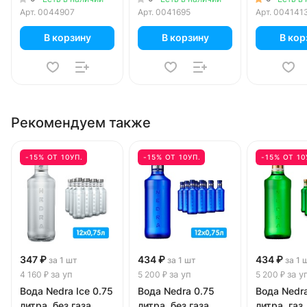
Арт.
0044907
Арт.
0041695
Арт.
004141
В корзину
В корзину
В кор
Рекомендуем также
-15% ОТ 10УП.
-15% ОТ 10УП.
-15% ОТ 10
347 ₽
434 ₽
434 ₽
за 1 шт
за 1 шт
за 1 
за уп
за уп
за у
4 160 ₽
5 200 ₽
5 200 ₽
Вода Nedra Ice 0.75
Вода Nedra 0.75
Вода Nedra
литра, без газа,
литра, без газа,
литра, газ,