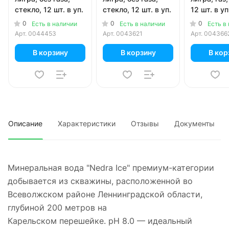
стекло, 12 шт. в уп.
стекло, 12 шт. в уп.
12 шт. в уп
0
0
0
Есть в наличии
Есть в наличии
Есть в
Арт.
0044453
Арт.
0043621
Арт.
004366
В корзину
В корзину
В кор
Описание
Характеристики
Отзывы
Документы
Минеральная вода "Nedra Ice" премиум-категории
добывается из скважины, расположенной во
Всеволжском районе Леннинградской области,
глубиной 200 метров на
Карельском перешейке. pH 8.0 — идеальный