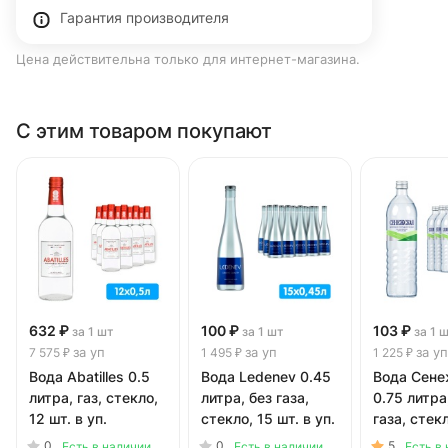
Гарантия производителя
Цена действительна только для интернет-магазина.
С этим товаром покупают
632 ₽
100 ₽
103 ₽
за 1 шт
за 1 шт
за 1 
за уп
за уп
за уп
7 575 ₽
1 495 ₽
1 225 ₽
Вода Abatilles 0.5
Вода Ledenev 0.45
Вода Сене
литра, газ, стекло,
литра, без газа,
0.75 литра
12 шт. в уп.
стекло, 15 шт. в уп.
газа, стекл
в уп.
0
0
5
Есть в наличии
Есть в наличии
Есть в