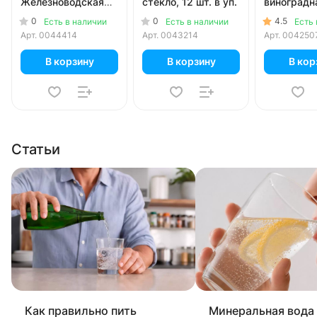
Железноводская
стекло, 12 шт. в уп.
виноградн
0.5 литра, газ,
литра, газ,
0
0
4.5
Есть в наличии
Есть в наличии
Есть 
стекло, 20 шт. в уп.
6 шт. в уп.
Арт.
0044414
Арт.
0043214
Арт.
004250
В корзину
В корзину
В кор
Статьи
Как правильно пить
Минеральная вода