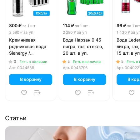
300 ₽
114 ₽
96 ₽
за 1 шт
за 1 шт
за 1 ш
за уп
за уп
за у
3 590 ₽
2 280 ₽
1 430 ₽
Кремниевая
Вода Нарзан 0.45
Вода Lede
родниковая вода
литра, газ, стекло,
литра, газ,
Sienergy /
20 шт. в уп.
15 шт. в уп
Сиэнержи 0.5
0
5
5
Есть в наличии
Есть в наличии
Есть в
литра, газ, стекло,
Арт.
0044535
Арт.
0043796
Арт.
004022
12 шт. в уп.
В корзину
В корзину
В кор
Статьи