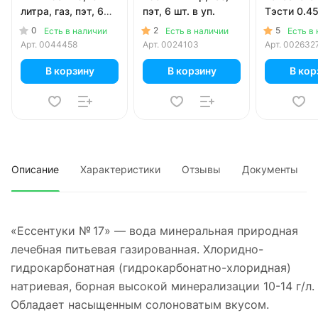
литра, газ, пэт, 6
пэт, 6 шт. в уп.
Тэсти 0.45
шт. в уп.
газ, стекло
0
2
5
Есть в наличии
Есть в наличии
Есть в
в уп.
Арт.
0044458
Арт.
0024103
Арт.
002632
В корзину
В корзину
В кор
Описание
Характеристики
Отзывы
Документы
«Ессентуки № 17» — вода минеральная природная
лечебная питьевая газированная. Хлоридно-
гидрокарбонатная (гидрокарбонатно-хлоридная)
натриевая, борная высокой минерализации 10-14 г/л.
Обладает насыщенным солоноватым вкусом.