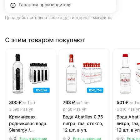
Гарантия производителя
Цена действительна только для интернет-магазина.
С этим товаром покупают
300 ₽
763 ₽
501 ₽
за 1 шт
за 1 шт
за 1 
за уп
за уп
за у
3 590 ₽
9 150 ₽
6 010 ₽
Кремниевая
Вода Abatilles 0.75
Вода Abati
родниковая вода
литра, газ, стекло,
литра, газ,
Sienergy /
12 шт. в уп.
12 шт. в уп
Сиэнержи 0.5
0
0
0
Есть в наличии
Есть в наличии
Есть в