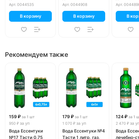
литра, газ, стекло,
Арт.
0044535
Арт.
0044908
Арт.
004489
12 шт. в уп.
В корзину
В корзину
В кор
Рекомендуем также
159 ₽
179 ₽
124 ₽
за 1 шт
за 1 шт
за 1 
за уп
за уп
за у
950 ₽
1 070 ₽
2 470 ₽
Вода Ессентуки
Вода Ессентуки №4
Вода Ессе
№17 Тэсти 0,75
Тэсти 1 литр, газ,
лечебно-с