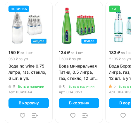
НОВИНКА
ХИТ
159 ₽
134 ₽
183 ₽
за 1 шт
за 1 шт
за 1 
за уп
за уп
за уп
950 ₽
1 600 ₽
2 195 ₽
Вода no wine 0.75
Вода минеральная
Вода Борж
литра, газ, стекло,
Татни, 0.5 литра,
литра, газ,
6 шт. в уп.
газ, стекло, 12 шт.
12 шт. в уп
в уп.
0
0
5
Есть в наличии
Есть в наличии
Есть в
Арт.
0045044
Арт.
0043853
Арт.
004309
В корзину
В корзину
В кор