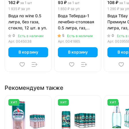
162 ₽
93 ₽
108 ₽
за 1 шт
за 1 шт
за 1 
за уп
за уп
за у
1 935 ₽
1 850 ₽
1 290 ₽
Вода no wine 0.5
Вода Теберда-1
Вода Тбау
литра, без газа,
лечебно-столовая
Премиум 0
стекло, 12 шт. в уп.
0.5 литра, газ,
литра, газ,
стекло, 20 шт. в уп.
12 шт. в уп
0
5
0
Есть в наличии
Есть в наличии
Есть в
Арт.
0045038
Арт.
0041665
Арт.
003955
В корзину
В корзину
В кор
Рекомендуем также
ХИТ
ХИТ
ХИТ