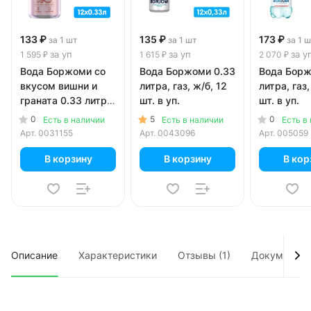
133 ₽
135 ₽
173 ₽
за 1 шт
за 1 шт
за 1 
за уп
за уп
за у
1 595 ₽
1 615 ₽
2 070 ₽
Вода Боржоми со
Вода Боржоми 0.33
Вода Борж
вкусом вишни и
литра, газ, ж/б, 12
литра, газ,
граната 0.33 литра,
шт. в уп.
шт. в уп.
газ, ж/б, 12 шт. в
0
5
0
Есть в наличии
Есть в наличии
Есть в
уп.
Арт.
0031155
Арт.
0043096
Арт.
005059
В корзину
В корзину
В кор
Описание
Характеристики
Отзывы (1)
Документы