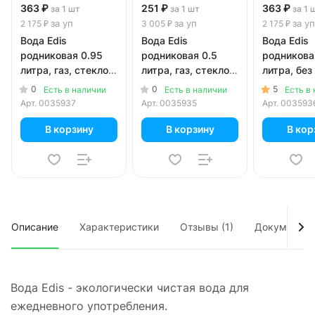
363 ₽
251 ₽
363 ₽
за 1 шт
за 1 шт
за 1 
за уп
за уп
за уп
2 175 ₽
3 005 ₽
2 175 ₽
Вода Edis
Вода Edis
Вода Edis
родниковая 0.95
родниковая 0.5
родникова
литра, газ, стекло,
литра, газ, стекло,
литра, без 
6 шт. в уп.
12 шт. в уп.
стекло, 6 ш
0
0
5
Есть в наличии
Есть в наличии
Есть в
Арт.
0035937
Арт.
0035935
Арт.
003593
В корзину
В корзину
В кор
Описание
Характеристики
Отзывы (1)
Документы
Вода Edis - экологически чистая вода для
ежедневного употребления.