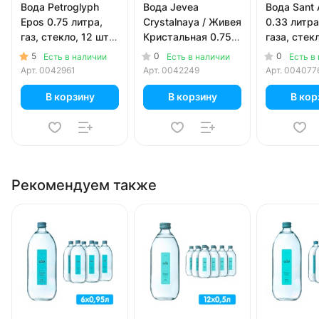
Вода Petroglyph
Вода Jevea
Вода Sant 
Epos 0.75 литра,
Crystalnaya / Живея
0.33 литра
газ, стекло, 12 шт.
Кристальная 0.75
газа, стек
в уп.
литра, газ, стекло,
в уп.
5
0
0
Есть в наличии
Есть в наличии
Есть в
6 шт. в уп.
Арт.
0042961
Арт.
0042249
Арт.
004077
В корзину
В корзину
В кор
Рекомендуем также