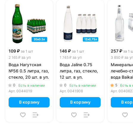
109 ₽
146 ₽
257 ₽
за 1 шт
за 1 шт
за 1 
за уп
за уп
за у
2 165 ₽
1 745 ₽
3 850 ₽
Вода Нагутская
Вода Jaline 0.75
Минераль
№56 0.5 литра, газ,
литра, газ, стекло,
лечебно-с
стекло, 20 шт. в уп.
12 шт. в уп.
вода Baika
0.75 литра,
0
0
5
Есть в наличии
Есть в наличии
Есть в
стекло, 15 
Арт.
0044019
Арт.
0041908
Арт.
004062
В корзину
В корзину
В кор