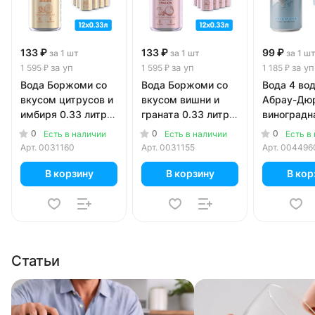
133 ₽
133 ₽
99 ₽
за 1 шт
за 1 шт
за 1 ш
за уп
за уп
за уп
1 595 ₽
1 595 ₽
1 185 ₽
Вода Боржоми со
Вода Боржоми со
Вода 4 во
вкусом цитрусов и
вкусом вишни и
Абрау-Дю
имбиря 0.33 литра,
граната 0.33 литра,
виноградн
газ, ж/б, 12 шт. в
газ, ж/б, 12 шт. в
литра, газ,
0
0
0
Есть в наличии
Есть в наличии
Есть в
уп.
уп.
шт. в уп.
Арт.
0031160
Арт.
0031155
Арт.
004496
В корзину
В корзину
В кор
Статьи