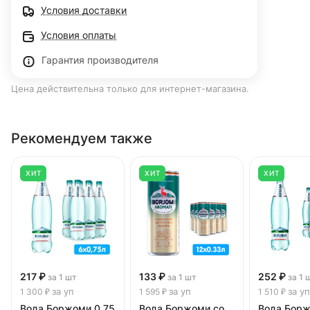
Условия доставки
Условия оплаты
Гарантия производителя
Цена действительна только для интернет-магазина.
Рекомендуем также
ХИТ
ХИТ
ХИТ
217 ₽
133 ₽
252 ₽
за 1 шт
за 1 шт
за 1 
за уп
за уп
за уп
1 300 ₽
1 595 ₽
1 510 ₽
Вода Боржоми 0.75
Вода Боржоми со
Вода Борж