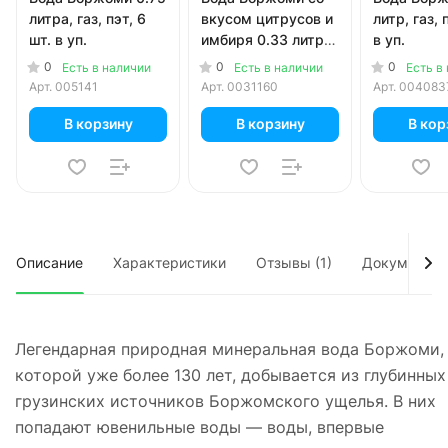
литра, газ, пэт, 6
вкусом цитрусов и
литр, газ, 
шт. в уп.
имбиря 0.33 литра,
в уп.
газ, ж/б, 12 шт. в
0
0
0
Есть в наличии
Есть в наличии
Есть в
уп.
Арт.
005141
Арт.
0031160
Арт.
004083
В корзину
В корзину
В кор
Описание
Характеристики
Отзывы (1)
Документы
Легендарная природная минеральная вода Боржоми,
которой уже более 130 лет, добывается из глубинных
грузинских источников Боржомского ущелья. В них
попадают ювенильные воды — воды, впервые