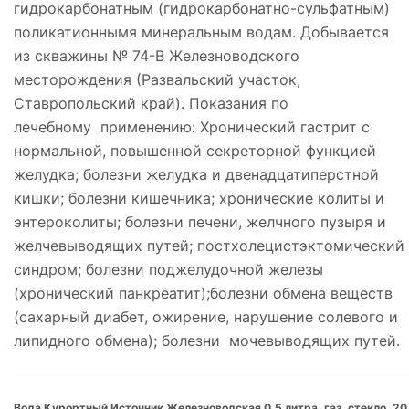
гидрокарбонатным (гидрокарбонатно-сульфатным)
поликатионнымя минеральным водам. Добывается
из скважины № 74-В Железноводского
месторождения (Развальский участок,
Ставропольский край). Показания по
лечебному применению: Хронический гастрит с
нормальной, повышенной секреторной функцией
желудка; болезни желудка и двенадцатиперстной
кишки; болезни кишечника; хронические колиты и
энтероколиты; болезни печени, желчного пузыря и
желчевыводящих путей; постхолецистэктомический
синдром; болезни поджелудочной железы
(хронический панкреатит);болезни обмена веществ
(сахарный диабет, ожирение, нарушение солевого и
липидного обмена); болезни мочевыводящих путей.
Вода Курортный Источник Железноводская 0.5 литра, газ, стекло, 20