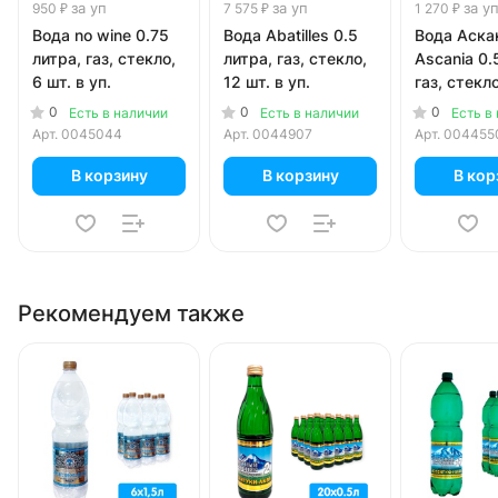
за уп
за уп
за у
950 ₽
7 575 ₽
1 270 ₽
Вода no wine 0.75
Вода Abatilles 0.5
Вода Аскан
литра, газ, стекло,
литра, газ, стекло,
Ascania 0.
6 шт. в уп.
12 шт. в уп.
газ, стекло
в уп.
0
0
0
Есть в наличии
Есть в наличии
Есть в
Арт.
0045044
Арт.
0044907
Арт.
004455
В корзину
В корзину
В кор
Рекомендуем также