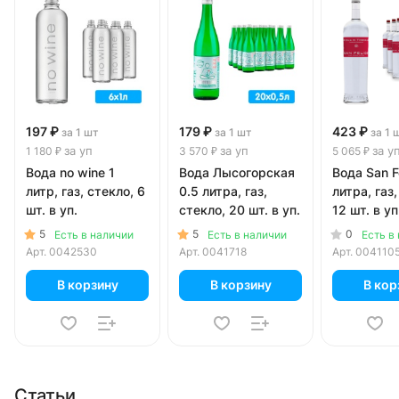
197 ₽
179 ₽
423 ₽
за 1 шт
за 1 шт
за 1 
за уп
за уп
за у
1 180 ₽
3 570 ₽
5 065 ₽
Вода no wine 1
Вода Лысогорская
Вода San F
литр, газ, стекло, 6
0.5 литра, газ,
литра, газ,
шт. в уп.
стекло, 20 шт. в уп.
12 шт. в уп
5
5
0
Есть в наличии
Есть в наличии
Есть в
Арт.
0042530
Арт.
0041718
Арт.
004110
В корзину
В корзину
В кор
Статьи