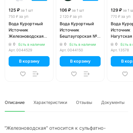
125 ₽
106 ₽
129 ₽
за 1 шт
за 1 шт
за 1 
за уп
за уп
за уп
750 ₽
2 120 ₽
770 ₽
Вода Курортный
Вода Курортный
Вода Куро
Источник
Источник
Источник
Железноводская
Бештаугорская №2
Нагутская
1.5 литра, газ, пэт,
0.5 литра, газ,
литра, газ,
0
0
0
Есть в наличии
Есть в наличии
Есть в
6 шт. в уп.
стекло, 20 шт. в уп.
шт. в уп.
Арт.
0044529
Арт.
0044150
Арт.
13578
В корзину
В корзину
В кор
Описание
Характеристики
Отзывы
Документы
"Железноводская" относится к сульфатно-