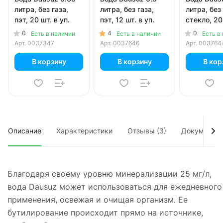
литра, без газа,
литра, без газа,
литра, без 
пэт, 20 шт. в уп.
пэт, 12 шт. в уп.
стекло, 20 
0
4
0
Есть в наличии
Есть в наличии
Есть в
Арт.
0037347
Арт.
0037646
Арт.
003764
В корзину
В корзину
В кор
Описание
Характеристики
Отзывы (3)
Документы
Благодаря своему уровню минерализации 25 мг/л,
вода Dausuz может использоваться для ежедневного
применения, освежая и очищая организм. Ее
бутилирование происходит прямо на источнике,