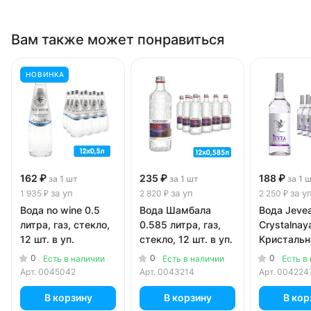
Вам также может понравиться
НОВИНКА
162 ₽
235 ₽
188 ₽
за 1 шт
за 1 шт
за 1 
за уп
за уп
за у
1 935 ₽
2 820 ₽
2 250 ₽
Вода no wine 0.5
Вода Шамбала
Вода Jeve
литра, газ, стекло,
0.585 литра, газ,
Crystalnay
12 шт. в уп.
стекло, 12 шт. в уп.
Кристальн
литра, газ,
0
0
0
Есть в наличии
Есть в наличии
Есть в
12 шт. в уп
Арт.
0045042
Арт.
0043214
Арт.
004224
В корзину
В корзину
В кор