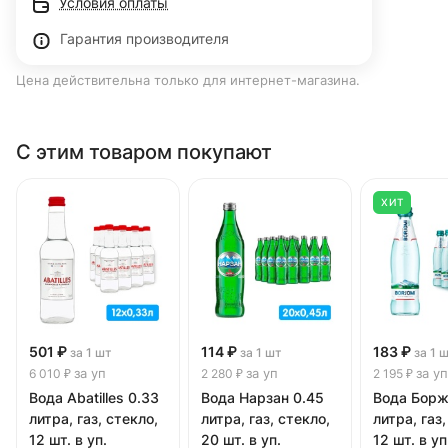
Условия оплаты
Гарантия производителя
Цена действительна только для интернет-магазина.
С этим товаром покупают
ХИТ
501 ₽
114 ₽
183 ₽
за 1 шт
за 1 шт
за 1 
за уп
за уп
за уп
6 010 ₽
2 280 ₽
2 195 ₽
Вода Abatilles 0.33
Вода Нарзан 0.45
Вода Борж
литра, газ, стекло,
литра, газ, стекло,
литра, газ,
12 шт. в уп.
20 шт. в уп.
12 шт. в уп